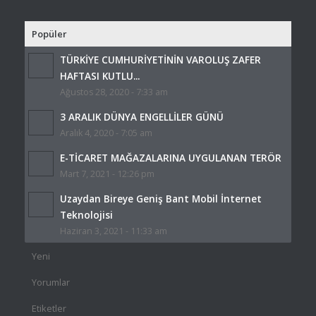
Popüler
TÜRKİYE CUMHURİYETİNİN VAROLUŞ ZAFER
HAFTASI KUTLU...
Ağustos 28, 2020 - 7:33 am
3 ARALIK DÜNYA ENGELLİLER GÜNÜ
Aralık 4, 2020 - 7:05 am
E-TİCARET MAĞAZALARINA UYGULANAN TERÖR
Mart 7, 2021 - 12:26 pm
Uzaydan Bireye Geniş Bant Mobil İnternet
Teknolojisi
Haziran 3, 2021 - 11:33 am
Yeni
Yorumlar
Etiketler