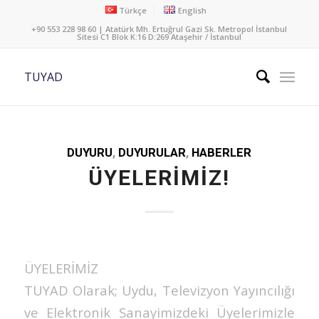
Türkçe
English
+90 553 228 98 60 | Atatürk Mh. Ertuğrul Gazi Sk. Metropol İstanbul
Sitesi C1 Blok K:16 D:269 Ataşehir / İstanbul
TUYAD
DUYURU
,
DUYURULAR
,
HABERLER
ÜYELERİMİZ!
ÜYELERİMİZ
TUYAD Olarak; Uydu, Televizyon Yayıncılığı
ve Elektronik Sanayimizdeki Üyelerimizle