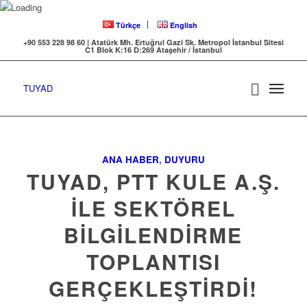
Türkçe
English
+90 553 228 98 60 | Atatürk Mh. Ertuğrul Gazi Sk. Metropol İstanbul Sitesi
C1 Blok K:16 D:269 Ataşehir / İstanbul
TUYAD
ANA HABER
,
DUYURU
TUYAD, PTT KULE A.Ş.
İLE SEKTÖREL
BİLGİLENDİRME
TOPLANTISI
GERÇEKLEŞTİRDİ!