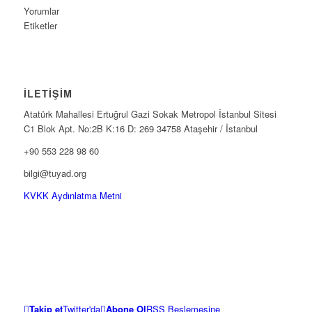
Yorumlar
Etiketler
İLETİŞİM
Atatürk Mahallesi Ertuğrul Gazi Sokak Metropol İstanbul Sitesi
C1 Blok Apt. No:2B K:16 D: 269 34758 Ataşehir / İstanbul
+90 553 228 98 60
bilgi@tuyad.org
KVKK Aydınlatma Metni
Takip et
Twitter'da
Abone Ol
RSS Beslemesine