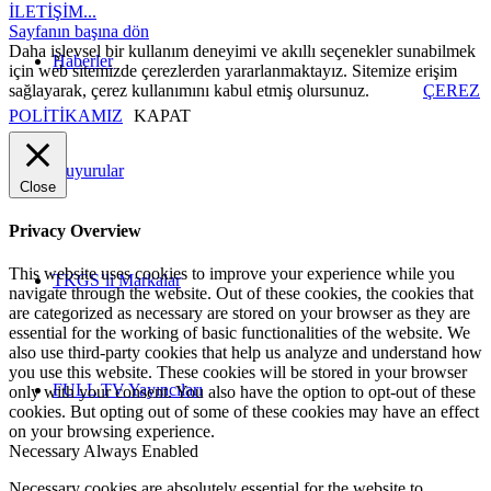
İLETİŞİM...
Sayfanın başına dön
Daha işlevsel bir kullanım deneyimi ve akıllı seçenekler sunabilmek
Haberler
için web sitemizde çerezlerden yararlanmaktayız. Sitemize erişim
sağlayarak, çerez kullanımını kabul etmiş olursunuz.
ÇEREZ
POLİTİKAMIZ
KAPAT
Duyurular
Close
Privacy Overview
This website uses cookies to improve your experience while you
TKGS’li Markalar
navigate through the website. Out of these cookies, the cookies that
are categorized as necessary are stored on your browser as they are
essential for the working of basic functionalities of the website. We
also use third-party cookies that help us analyze and understand how
you use this website. These cookies will be stored in your browser
FULL TV Yayıncıları
only with your consent. You also have the option to opt-out of these
cookies. But opting out of some of these cookies may have an effect
on your browsing experience.
Necessary
Always Enabled
Necessary cookies are absolutely essential for the website to