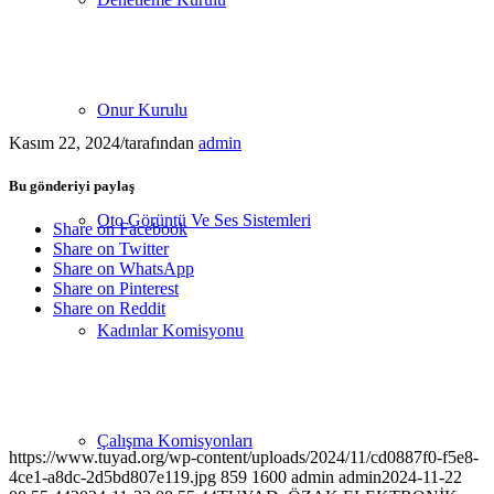
Onur Kurulu
Kasım 22, 2024
/
tarafından
admin
Bu gönderiyi paylaş
Oto Görüntü Ve Ses Sistemleri
Share on Facebook
Share on Twitter
Share on WhatsApp
Share on Pinterest
Share on Reddit
Kadınlar Komisyonu
Çalışma Komisyonları
https://www.tuyad.org/wp-content/uploads/2024/11/cd0887f0-f5e8-
4ce1-a8dc-2d5bd807e119.jpg
859
1600
admin
admin
2024-11-22