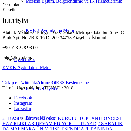
Mesleki Eğitim, Belgelendirme ve İK Hizmetlerimiz
Yorumlar
Etiketler
İLETİŞİM
KVKK Aydınlatma Metni
Atatürk Mahallesi Ertuğrul Gazi Sokak Metropol İstanbul Sitesi C1
Blok Apt. No:2B K:16 D: 269 34758 Ataşehir / İstanbul
+90 553 228 98 60
bilgi@tuyad.org
Üyelerimiz
KVKK Aydınlatma Metni
Takip et
Twitter'da
Abone Ol
RSS Beslemesine
Tüm hakları saklıdır. - TUYAD / 2018
Kurumsal Üyeler
Facebook
Instagram
LinkedIn
Bireysel Üyeler
21 KASIM 2024 YÖNETİM KURULU TOPLANTI ÖNCESİ
HAZIRLIKLAR DEVAM EDİYOR ...
TUYAD, 18 ARALIK
DA MARMARA ÜNİVERSİTESİ’NDE AFET ANINDA