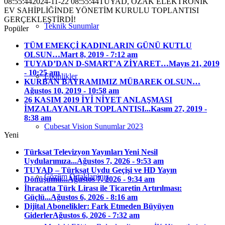
08:55:44
2024-11-22 08:55:44
TUYAD, ÖZAK ELEKTRONİK
EV SAHİPLİĞİNDE YÖNETİM KURULU TOPLANTISI
GERÇEKLEŞTİRDİ!
Teknik Sunumlar
Popüler
TÜM EMEKÇİ KADINLARIN GÜNÜ KUTLU
OLSUN…
Mart 8, 2019 - 7:12 am
TUYAD’DAN D-SMART’A ZİYARET…
Mayıs 21, 2019
- 10:25 am
Etkinlikler
KURBAN BAYRAMIMIZ MÜBAREK OLSUN…
Ağustos 10, 2019 - 10:58 am
26 KASIM 2019 İYİ NİYET ANLAŞMASI
İMZALAYANLAR TOPLANTISI...
Kasım 27, 2019 -
8:38 am
Cubesat Vision Sunumlar 2023
Yeni
Türksat Televizyon Yayınları Yeni Nesil
Uydularımıza...
Ağustos 7, 2026 - 9:53 am
TUYAD – Türksat Uydu Geçişi ve HD Yayın
Çözüm Ortaklarımız
Dönüşümü...
Ağustos 7, 2026 - 9:34 am
İhracatta Türk Lirası ile Ticaretin Artırılması:
Güçlü...
Ağustos 6, 2026 - 8:16 am
Dijital Abonelikler: Fark Etmeden Büyüyen
Giderler
Ağustos 6, 2026 - 7:32 am