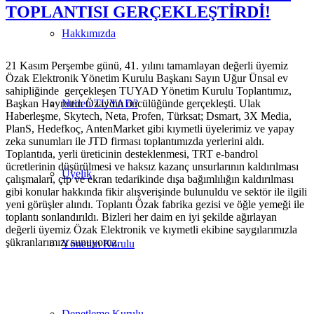
TOPLANTISI GERÇEKLEŞTİRDİ!
Hakkımızda
21 Kasım Perşembe günü, 41. yılını tamamlayan değerli üyemiz
Özak Elektronik Yönetim Kurulu Başkanı Sayın Uğur Ünsal ev
sahipliğinde gerçekleşen TUYAD Yönetim Kurulu Toplantımız,
Başkan Hayrettin Özaydın öncülüğünde gerçekleşti. Ulak
Neden TUYAD?
Haberleşme, Skytech, Neta, Profen, Türksat; Dsmart, 3X Media,
PlanS, Hedefkoç, AntenMarket gibi kıymetli üyelerimiz ve yapay
zeka sunumları ile JTD firması toplantımızda yerlerini aldı.
Toplantıda, yerli üreticinin desteklenmesi, TRT e-bandrol
ücretlerinin düşürülmesi ve haksız kazanç unsurlarının kaldırılması
Üyelik
çalışmaları, çip ve ekran tedarikinde dışa bağımlılığın kaldırılması
gibi konular hakkında fikir alışverişinde bulunuldu ve sektör ile ilgili
yeni görüşler alındı. Toplantı Özak fabrika gezisi ve öğle yemeği ile
toplantı sonlandırıldı. Bizleri her daim en iyi şekilde ağırlayan
değerli üyemiz Özak Elektronik ve kıymetli ekibine saygılarımızla
şükranlarımızı sunuyoruz.
Yönetim Kurulu
Denetleme Kurulu