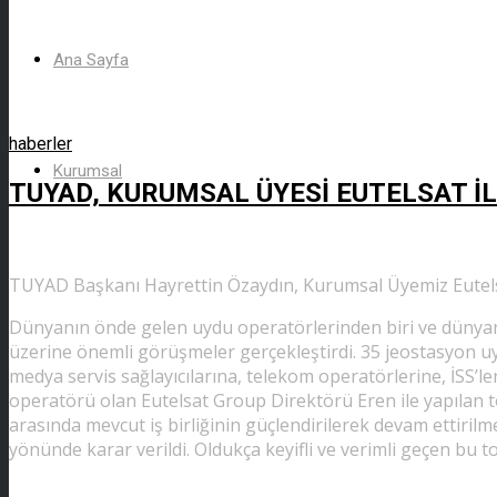
Ana Sayfa
haberler
Kurumsal
TUYAD, KURUMSAL ÜYESİ EUTELSAT İLE
TUYAD Başkanı Hayrettin Özaydın, Kurumsal Üyemiz Eutels
Dünyanın önde gelen uydu operatörlerinden biri ve dünyan
üzerine önemli görüşmeler gerçekleştirdi. 35 jeostasyon uyd
medya servis sağlayıcılarına, telekom operatörlerine, İSS
operatörü olan Eutelsat Group Direktörü Eren ile yapılan to
arasında mevcut iş birliğinin güçlendirilerek devam ettiril
yönünde karar verildi. Oldukça keyifli ve verimli geçen bu t