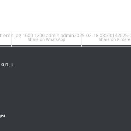
-eren.jpg
1600
1200
admin
admin
2025-02-18 08:33:14
2025-0
Share on WhatsApp
Share on Pintere
KUTLU...
isi