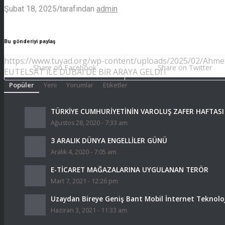
/
Şubat 18, 2025
tarafından
admin
Bu gönderiyi paylaş
https://www.tuyad.org/wp-content/uploads/2025/02/Ahmet
Share on Facebook
Share on Twitter
EUTELSAT İLE DUBAI’DE BİR ARAYA GELDİ !
Popüler
Yeni
Yorumlar
Etiketler
TÜRKİYE CUMHURİYETİNİN VAROLUŞ ZAFER HAFTASI 
Ağustos 28, 2020 - 7:33 am
3 ARALIK DÜNYA ENGELLİLER GÜNÜ
Aralık 4, 2020 - 7:05 am
E-TİCARET MAĞAZALARINA UYGULANAN TERÖR
Mart 7, 2021 - 12:26 pm
Uzaydan Bireye Geniş Bant Mobil İnternet Teknoloj
Haziran 3, 2021 - 11:33 am