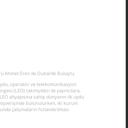
ü Ahmet Eren ile Dubai’de Buluştu.
uydu, operatör ve telekomünikasyon
si (LEO) takımyıldızı ile yayıncılara,
LEO altyapısına sahip dünyanın ilk uydu
alışverişinde bulunulurken, iki kurum
unda çalışmaların hızlandırılması