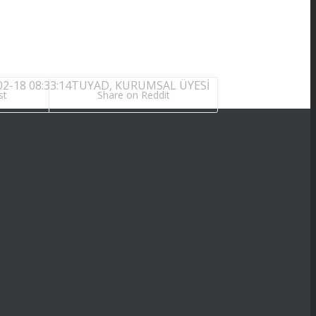
2-18 08:33:14
TUYAD, KURUMSAL ÜYESİ
st
Share on Reddit