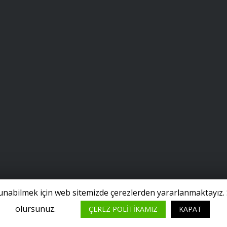
 sunabilmek için web sitemizde çerezlerden yararlanmaktayız. 
olursunuz.
ÇEREZ POLİTİKAMIZ
KAPAT