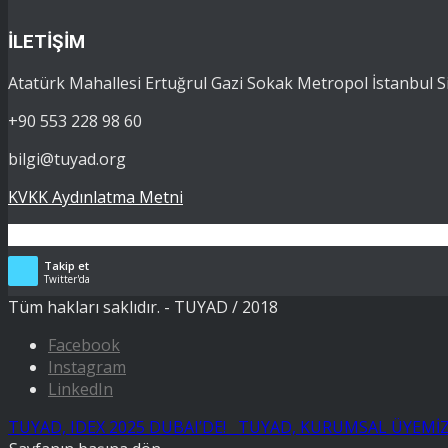
İLETİŞİM
Atatürk Mahallesi Ertuğrul Gazi Sokak Metropol İstanbul Si
+90 553 228 98 60
bilgi@tuyad.org
KVKK Aydınlatma Metni
Takip et
Twitter'da
Tüm hakları saklıdır. - TUYAD / 2018
Facebook
Instagram
LinkedIn
TUYAD, IDEX 2025 DUBAI’DE!
TUYAD, KURUMSAL ÜYEMİZ 