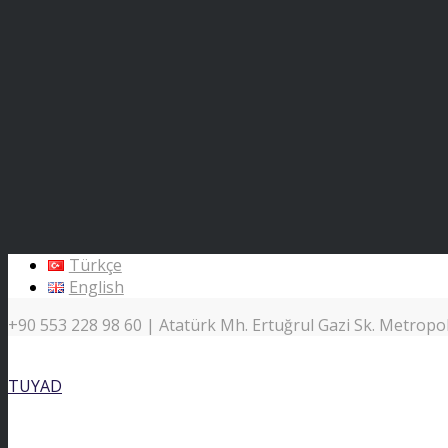
Türkçe
English
+90 553 228 98 60 | Atatürk Mh. Ertuğrul Gazi Sk. Metropol 
TUYAD