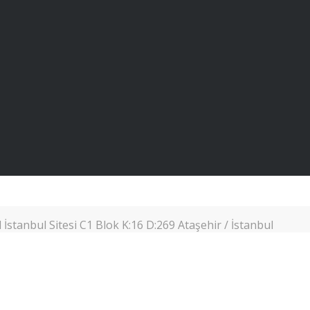
İstanbul Sitesi C1 Blok K:16 D:269 Ataşehir / İstanbul