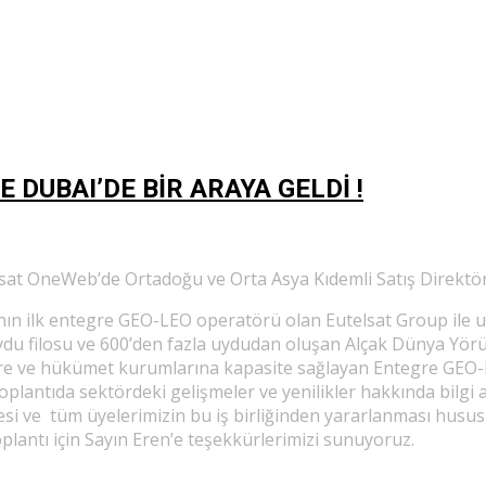
 DUBAI’DE BİR ARAYA GELDİ !
at OneWeb’de Ortadoğu ve Orta Asya Kıdemli Satış Direktör
ın ilk entegre GEO-LEO operatörü olan Eutelsat Group ile 
u filosu ve 600’den fazla uydudan oluşan Alçak Dünya Yörünge
’lere ve hükümet kurumlarına kapasite sağlayan Entegre GEO-
plantıda sektördeki gelişmeler ve yenilikler hakkında bilgi 
mesi ve tüm üyelerimizin bu iş birliğinden yararlanması husus
oplantı için Sayın Eren’e teşekkürlerimizi sunuyoruz.