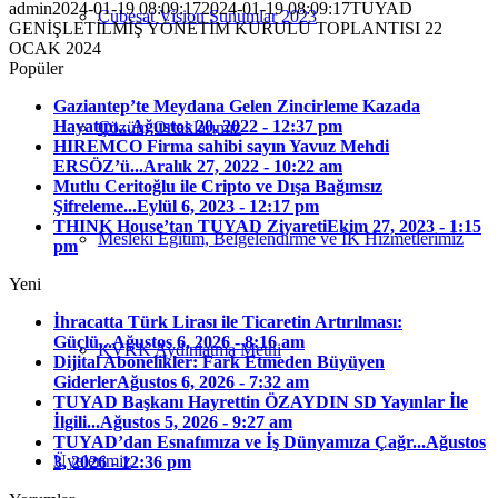
admin
2024-01-19 08:09:17
2024-01-19 08:09:17
TUYAD
Cubesat Vision Sunumlar 2023
GENİŞLETİLMİŞ YÖNETİM KURULU TOPLANTISI 22
OCAK 2024
Popüler
Gaziantep’te Meydana Gelen Zincirleme Kazada
Hayatını...
Ağustos 20, 2022 - 12:37 pm
Çözüm Ortaklarımız
HIREMCO Firma sahibi sayın Yavuz Mehdi
ERSÖZ’ü...
Aralık 27, 2022 - 10:22 am
Mutlu Ceritoğlu ile Cripto ve Dışa Bağımsız
Şifreleme...
Eylül 6, 2023 - 12:17 pm
THINK House’tan TUYAD Ziyareti
Ekim 27, 2023 - 1:15
Mesleki Eğitim, Belgelendirme ve İK Hizmetlerimiz
pm
Yeni
İhracatta Türk Lirası ile Ticaretin Artırılması:
Güçlü...
Ağustos 6, 2026 - 8:16 am
KVKK Aydınlatma Metni
Dijital Abonelikler: Fark Etmeden Büyüyen
Giderler
Ağustos 6, 2026 - 7:32 am
TUYAD Başkanı Hayrettin ÖZAYDIN SD Yayınlar İle
İlgili...
Ağustos 5, 2026 - 9:27 am
TUYAD’dan Esnafımıza ve İş Dünyamıza Çağr...
Ağustos
Üyelerimiz
3, 2026 - 12:36 pm