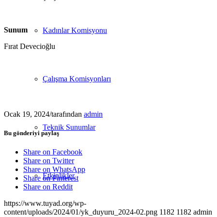
Sunum
Kadınlar Komisyonu
Fırat Devecioğlu
Çalışma Komisyonları
Ocak 19, 2024
/
tarafından
admin
Teknik Sunumlar
Bu gönderiyi paylaş
Share on Facebook
Share on Twitter
Share on WhatsApp
Etkinlikler
Share on Pinterest
Share on Reddit
https://www.tuyad.org/wp-
content/uploads/2024/01/yk_duyuru_2024-02.png
1182
1182
admin