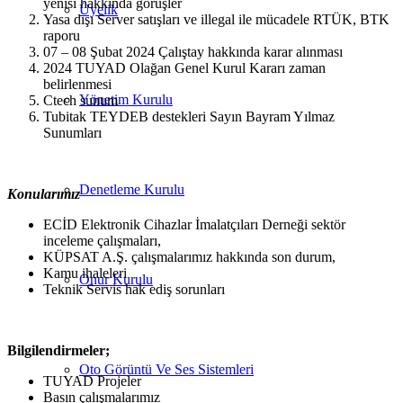
yenisi hakkında görüşler
Üyelik
Yasa dışı Server satışları ve illegal ile mücadele RTÜK, BTK
raporu
07 – 08 Şubat 2024 Çalıştay hakkında karar alınması
2024 TUYAD Olağan Genel Kurul Kararı zaman
belirlenmesi
Yönetim Kurulu
Ctech sunum
Tubitak TEYDEB destekleri Sayın Bayram Yılmaz
Sunumları
Denetleme Kurulu
Konularımız
ECİD Elektronik Cihazlar İmalatçıları Derneği sektör
inceleme çalışmaları,
KÜPSAT A.Ş. çalışmalarımız hakkında son durum,
Kamu ihaleleri
Onur Kurulu
Teknik Servis hak ediş sorunları
Bilgilendirmeler;
Oto Görüntü Ve Ses Sistemleri
TUYAD Projeler
Basın çalışmalarımız