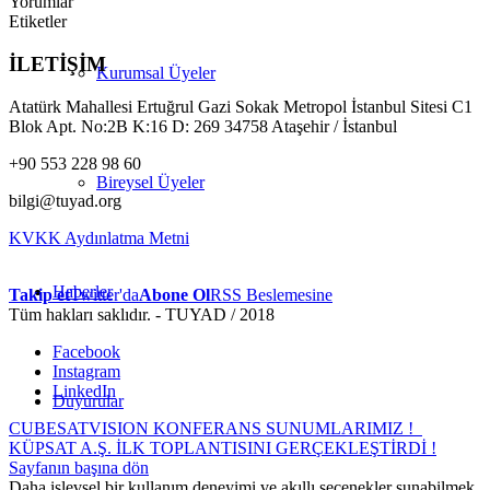
Yorumlar
Etiketler
İLETİŞİM
Kurumsal Üyeler
Atatürk Mahallesi Ertuğrul Gazi Sokak Metropol İstanbul Sitesi C1
Blok Apt. No:2B K:16 D: 269 34758 Ataşehir / İstanbul
+90 553 228 98 60
Bireysel Üyeler
bilgi@tuyad.org
KVKK Aydınlatma Metni
Haberler
Takip et
Twitter'da
Abone Ol
RSS Beslemesine
Tüm hakları saklıdır. - TUYAD / 2018
Facebook
Instagram
LinkedIn
Duyurular
CUBESATVISION KONFERANS SUNUMLARIMIZ !
KÜPSAT A.Ş. İLK TOPLANTISINI GERÇEKLEŞTİRDİ !
Sayfanın başına dön
Daha işlevsel bir kullanım deneyimi ve akıllı seçenekler sunabilmek