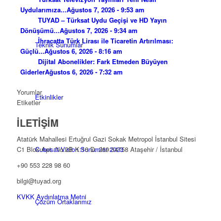
Uydularımıza...
Ağustos 7, 2026 - 9:53 am
TUYAD – Türksat Uydu Geçişi ve HD Yayın
Dönüşümü...
Ağustos 7, 2026 - 9:34 am
İhracatta Türk Lirası ile Ticaretin Artırılması:
Teknik Sunumlar
Güçlü...
Ağustos 6, 2026 - 8:16 am
Dijital Abonelikler: Fark Etmeden Büyüyen
Giderler
Ağustos 6, 2026 - 7:32 am
Yorumlar
Etkinlikler
Etiketler
İLETİŞİM
Atatürk Mahallesi Ertuğrul Gazi Sokak Metropol İstanbul Sitesi
Cubesat Vision Sunumlar 2023
C1 Blok Apt. No:2B K:16 D: 269 34758 Ataşehir / İstanbul
+90 553 228 98 60
bilgi@tuyad.org
KVKK Aydınlatma Metni
Çözüm Ortaklarımız