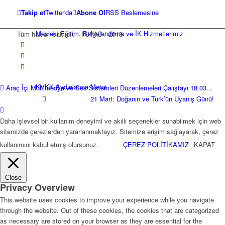
Takip et
Twitter'da
Abone Ol
RSS Beslemesine
Mesleki Eğitim, Belgelendirme ve İK Hizmetlerimiz
Tüm hakları saklıdır. - TUYAD / 2018
KVKK Aydınlatma Metni
Araç İçi Multimedya ve Ses Sistemleri Düzenlemeleri Çalıştayı 18.03...
21 Mart: Doğanın ve Türk’ün Uyanış Günü!
Daha işlevsel bir kullanım deneyimi ve akıllı seçenekler sunabilmek için web
sitemizde çerezlerden yararlanmaktayız. Sitemize erişim sağlayarak, çerez
Üyelerimiz
kullanımını kabul etmiş olursunuz.
ÇEREZ POLİTİKAMIZ
KAPAT
Close
Privacy Overview
Kurumsal Üyeler
This website uses cookies to improve your experience while you navigate
through the website. Out of these cookies, the cookies that are categorized
as necessary are stored on your browser as they are essential for the