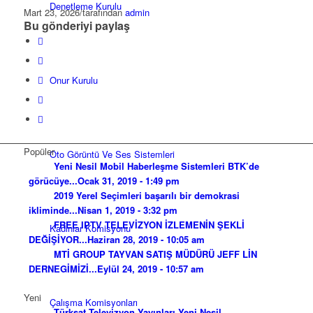
Denetleme Kurulu
Mart 23, 2026
/
tarafından
admin
Bu gönderiyi paylaş
Onur Kurulu
Popüler
Oto Görüntü Ve Ses Sistemleri
Yeni Nesil Mobil Haberleşme Sistemleri BTK’de
görücüye...
Ocak 31, 2019 - 1:49 pm
2019 Yerel Seçimleri başarılı bir demokrasi
ikliminde...
Nisan 1, 2019 - 3:32 pm
FREE IPTV TELEVİZYON İZLEMENİN ŞEKLİ
Kadınlar Komisyonu
DEĞİŞİYOR...
Haziran 28, 2019 - 10:05 am
MTİ GROUP TAYVAN SATIŞ MÜDÜRÜ JEFF LİN
DERNEGİMİZİ...
Eylül 24, 2019 - 10:57 am
Yeni
Çalışma Komisyonları
Türksat Televizyon Yayınları Yeni Nesil