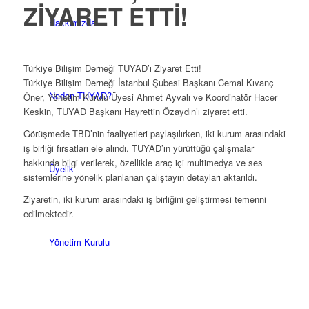
ZİYARET ETTİ!
Hakkımızda
Türkiye Bilişim Derneği TUYAD’ı Ziyaret Etti!
Türkiye Bilişim Derneği İstanbul Şubesi Başkanı Cemal Kıvanç
Neden TUYAD?
Öner, Yönetim Kurulu Üyesi Ahmet Ayvalı ve Koordinatör Hacer
Keskin, TUYAD Başkanı Hayrettin Özaydın’ı ziyaret etti.
Görüşmede TBD’nin faaliyetleri paylaşılırken, iki kurum arasındaki
iş birliği fırsatları ele alındı. TUYAD’ın yürüttüğü çalışmalar
hakkında bilgi verilerek, özellikle araç içi multimedya ve ses
Üyelik
sistemlerine yönelik planlanan çalıştayın detayları aktarıldı.
Ziyaretin, iki kurum arasındaki iş birliğini geliştirmesi temenni
edilmektedir.
Yönetim Kurulu