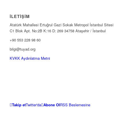
İLETİŞİM
Atatürk Mahallesi Ertuğrul Gazi Sokak Metropol İstanbul Sitesi
C1 Blok Apt. No:2B K:16 D: 269 34758 Ataşehir / İstanbul
+90 553 228 98 60
bilgi@tuyad.org
KVKK Aydınlatma Metni
Takip et
Twitter'da
Abone Ol
RSS Beslemesine