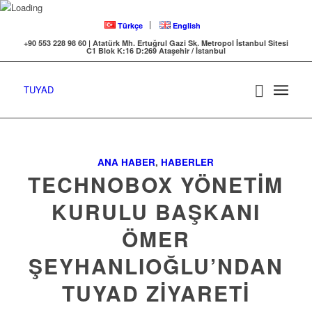
Türkçe
English
+90 553 228 98 60 | Atatürk Mh. Ertuğrul Gazi Sk. Metropol İstanbul Sitesi
C1 Blok K:16 D:269 Ataşehir / İstanbul
TUYAD
ANA HABER
,
HABERLER
TECHNOBOX YÖNETİM
KURULU BAŞKANI
ÖMER
ŞEYHANLIOĞLU’NDAN
TUYAD ZİYARETİ