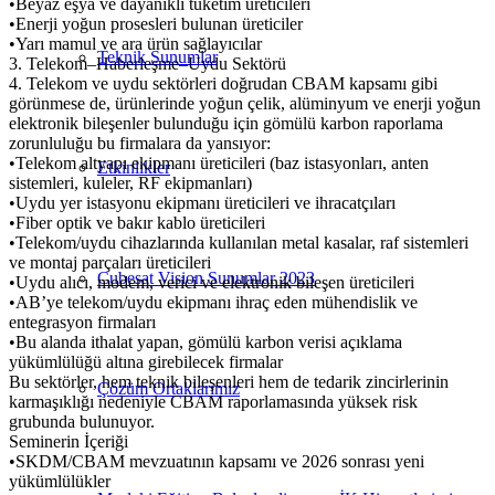
•Beyaz eşya ve dayanıklı tüketim üreticileri
•Enerji yoğun prosesleri bulunan üreticiler
•Yarı mamul ve ara ürün sağlayıcılar
Teknik Sunumlar
3. Telekom–Haberleşme–Uydu Sektörü
4. ⁠Telekom ve uydu sektörleri doğrudan CBAM kapsamı gibi
görünmese de, ürünlerinde yoğun çelik, alüminyum ve enerji yoğun
elektronik bileşenler bulunduğu için gömülü karbon raporlama
zorunluluğu bu firmalara da yansıyor:
•Telekom altyapı ekipmanı üreticileri (baz istasyonları, anten
Etkinlikler
sistemleri, kuleler, RF ekipmanları)
•Uydu yer istasyonu ekipmanı üreticileri ve ihracatçıları
•Fiber optik ve bakır kablo üreticileri
•Telekom/uydu cihazlarında kullanılan metal kasalar, raf sistemleri
ve montaj parçaları üreticileri
Cubesat Vision Sunumlar 2023
•Uydu alıcı, modem, verici ve elektronik bileşen üreticileri
•AB’ye telekom/uydu ekipmanı ihraç eden mühendislik ve
entegrasyon firmaları
•Bu alanda ithalat yapan, gömülü karbon verisi açıklama
yükümlülüğü altına girebilecek firmalar
Bu sektörler, hem teknik bileşenleri hem de tedarik zincirlerinin
Çözüm Ortaklarımız
karmaşıklığı nedeniyle CBAM raporlamasında yüksek risk
grubunda bulunuyor.
Seminerin İçeriği
•SKDM/CBAM mevzuatının kapsamı ve 2026 sonrası yeni
yükümlülükler