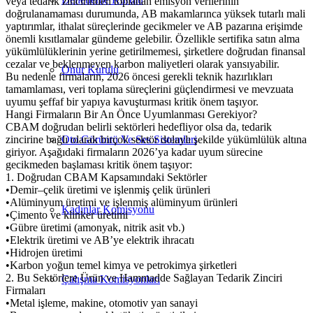
veya tedarik zincirinden toplanan emisyon verilerinin
doğrulanamaması durumunda, AB makamlarınca yüksek tutarlı mali
yaptırımlar, ithalat süreçlerinde gecikmeler ve AB pazarına erişimde
önemli kısıtlamalar gündeme gelebilir. Özellikle sertifika satın alma
yükümlülüklerinin yerine getirilmemesi, şirketlere doğrudan finansal
cezalar ve beklenmeyen karbon maliyetleri olarak yansıyabilir.
Onur Kurulu
Bu nedenle firmaların, 2026 öncesi gerekli teknik hazırlıkları
tamamlaması, veri toplama süreçlerini güçlendirmesi ve mevzuata
uyumu şeffaf bir yapıya kavuşturması kritik önem taşıyor.
Hangi Firmaların Bir An Önce Uyumlanması Gerekiyor?
CBAM doğrudan belirli sektörleri hedefliyor olsa da, tedarik
zincirine bağlı olarak birçok sektör dolaylı şekilde yükümlülük altına
Oto Görüntü Ve Ses Sistemleri
giriyor. Aşağıdaki firmaların 2026’ya kadar uyum sürecine
gecikmeden başlaması kritik önem taşıyor:
1. Doğrudan CBAM Kapsamındaki Sektörler
•Demir–çelik üretimi ve işlenmiş çelik ürünleri
•Alüminyum üretimi ve işlenmiş alüminyum ürünleri
Kadınlar Komisyonu
•Çimento ve klinker üretimi
•Gübre üretimi (amonyak, nitrik asit vb.)
•Elektrik üretimi ve AB’ye elektrik ihracatı
•Hidrojen üretimi
•Karbon yoğun temel kimya ve petrokimya şirketleri
2. Bu Sektörlere Ürün ve Hammadde Sağlayan Tedarik Zinciri
Çalışma Komisyonları
Firmaları
•Metal işleme, makine, otomotiv yan sanayi