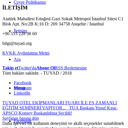
Çevre Politikamız
İLETİŞİM
Atatürk Mahallesi Ertuğrul Gazi Sokak Metropol İstanbul Sitesi C1
Blok Apt. No:2B K:16 D: 269 34758 Ataşehir / İstanbul
İletişim
+90 553 228 98 60
bilgi@tuyad.org
KVKK Aydınlatma Metni
Ara
Takip et
Twitter'da
Abone Ol
RSS Beslemesine
Tüm hakları saklıdır. - TUYAD / 2018
Facebook
Instagram
Menu
LinkedIn
TUYAD OTEL EKİPMANLARI FUARI İLE EŞ ZAMANLI
EĞİTİM SEMİNERİ YAPIYOR...
TUA Başkanı Yusuf Kıraç,
APSCO Konsey Başkanlığına Seçildi!
Sayfanın başına dön
Facebook
Daha işlevsel bir kullanım deneyimi ve akıllı seçenekler sunabilmek