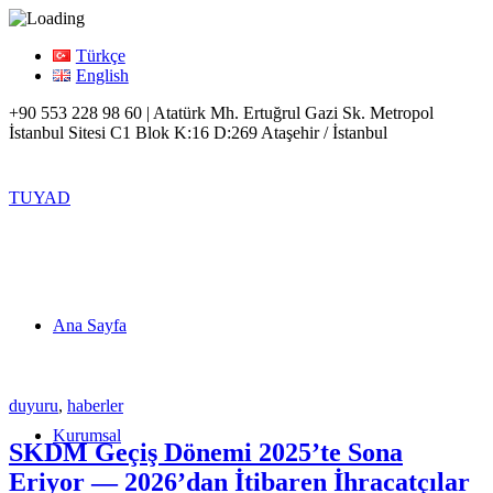
Türkçe
English
+90 553 228 98 60 | Atatürk Mh. Ertuğrul Gazi Sk. Metropol
İstanbul Sitesi C1 Blok K:16 D:269 Ataşehir / İstanbul
TUYAD
Ana Sayfa
duyuru
,
haberler
Kurumsal
SKDM Geçiş Dönemi 2025’te Sona
Eriyor — 2026’dan İtibaren İhracatçılar