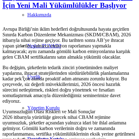
İçin Yeni Mali Yükümlülükler Başlıyor
Hakkımızda
Avrupa Birliği’nin iklim hedefleri doğrultusunda hayata geçirilen
Sınırda Karbon Düzenleme Mekanizması (SKDM/CBAM), 2026
itibarıyla nihai rejime geçiyor. Bu tarihten sonra AB’ye ihracat
yapan şirketler, yalnızca emisyon raporlaması yapmakla
Neden TUYAD?
kalmayacak; aynı zamanda gömülü karbon emisyonlarına karşılık
gelen CBAM sertifikalarını satın almakla yükümlü olacaklar.
Bu değişim, şirketlerin tedarik zinciri yönetiminden maliyet
yapılarına, ihracat stratejilerinden sürdürülebilirlik planlamalarına
Üyelik
kadar pek çok alanda proaktif adım atmasını zorunlu kılıyor. Bu
çerçevede, siz değerli müvekkillerimizi, 2026 öncesi hazırlık
sürecini netleştirmek, riskleri doğru yönetmek ve fırsatları
somutlaştırmak amacıyla düzenlediğimiz seminerimize davet
ediyoruz.
Yönetim Kurulu
Uyumsuzluğun Olası Riskleri ve Mali Sonuçlar
2026 itibarıyla yürürlüğe girecek nihai CBAM rejimine
uyumsuzluk, şirketler açısından yalnızca idari bir ihlal anlamına
gelmiyor. Gömülü karbon verilerinin doğru ve zamanında
raporlanmaması, sertifika yükümlülüklerinin eksik yerine getirilmesi
Denetleme Kurulu