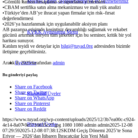
Mesleki Eğitim, Belgelendirme ve İK Hizmetlerimiz
•Gömülü karbon hesaplama ve raporlama yöntemleri
•CBAM sertifika satın alma mekanizması ve mali yük analizi
•Türkiye’den AB’ye ihracat yapan firmalar için risk–fırsat
değerlendirmesi
•2026’ya hazırlanmak için uygulanabilir aksiyon planı
AB pazarına erişimde kesintisiz devamlılığı sağlamak ve rekabet
KVKK Aydınlatma Metni
gücünü artırmak isteyen tüm şirketler için bu seminer, kritik bir yol
haritası sunuyor.
Katılım teyidi ve detaylar için
bilgi@tuyad.0rg
adresinden bizimle
iletişime geçebilirsiniz.
Aralık 8, 2025
/
tarafından
admin
Üyelerimiz
Bu gönderiyi paylaş
Share on Facebook
Share on Twitter
Kurumsal Üyeler
Share on WhatsApp
Share on Pinterest
Share on Reddit
https://www.tuyad.org/wp-content/uploads/2025/12/3b7ea00c-c924-
Bireysel Üyeler
4e14-8a07-9e5716635c27.jpg
1080
1080
admin
admin
2025-12-08
07:29:59
2025-12-08 07:38:12
SKDM Geçiş Dönemi 2025’te Sona
Eriyor — 2026’dan İtibaren İhracatçılar İçin Yeni Mali