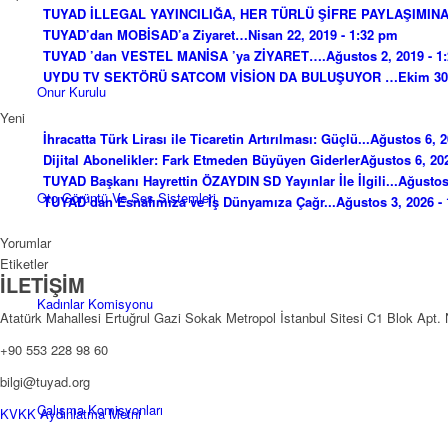
TUYAD İLLEGAL YAYINCILIĞA, HER TÜRLÜ ŞİFRE PAYLAŞIMINA.
TUYAD’dan MOBİSAD’a Ziyaret…
Nisan 22, 2019 - 1:32 pm
TUYAD ’dan VESTEL MANİSA ’ya ZİYARET….
Ağustos 2, 2019 - 1
UYDU TV SEKTÖRÜ SATCOM VİSİON DA BULUŞUYOR …
Ekim 30
Onur Kurulu
Yeni
İhracatta Türk Lirası ile Ticaretin Artırılması: Güçlü...
Ağustos 6, 2
Dijital Abonelikler: Fark Etmeden Büyüyen Giderler
Ağustos 6, 20
TUYAD Başkanı Hayrettin ÖZAYDIN SD Yayınlar İle İlgili...
Ağustos
Oto Görüntü Ve Ses Sistemleri
TUYAD’dan Esnafımıza ve İş Dünyamıza Çağr...
Ağustos 3, 2026 -
Yorumlar
Etiketler
İLETİŞİM
Kadınlar Komisyonu
Atatürk Mahallesi Ertuğrul Gazi Sokak Metropol İstanbul Sitesi C1 Blok Apt.
+90 553 228 98 60
bilgi@tuyad.org
Çalışma Komisyonları
KVKK Aydınlatma Metni