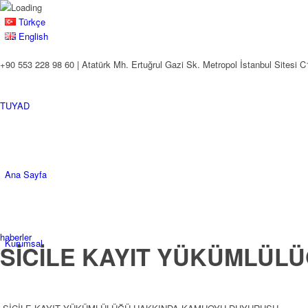
Türkçe
English
+90 553 228 98 60 | Atatürk Mh. Ertuğrul Gazi Sk. Metropol İstanbul Sitesi C
TUYAD
Ana Sayfa
haberler
Kurumsal
SİCİLE KAYIT YÜKÜMLÜ