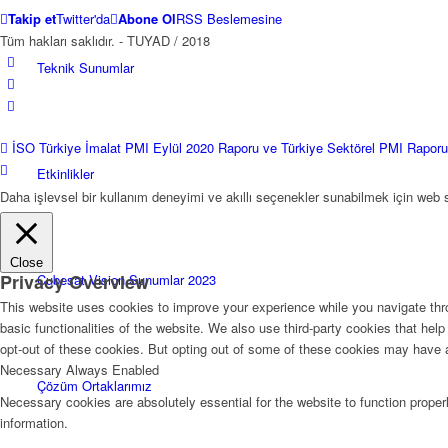
Takip et
Twitter'da
Abone Ol
RSS Beslemesine
Tüm hakları saklıdır. - TUYAD / 2018
Teknik Sunumlar
İSO Türkiye İmalat PMI Eylül 2020 Raporu ve Türkiye Sektörel PMI Raporu.
Etkinlikler
Daha işlevsel bir kullanım deneyimi ve akıllı seçenekler sunabilmek için web
Close
Privacy Overview
Cubesat Vision Sunumlar 2023
This website uses cookies to improve your experience while you navigate thro
basic functionalities of the website. We also use third-party cookies that he
opt-out of these cookies. But opting out of some of these cookies may have 
Necessary
Always Enabled
Çözüm Ortaklarımız
Necessary cookies are absolutely essential for the website to function proper
information.