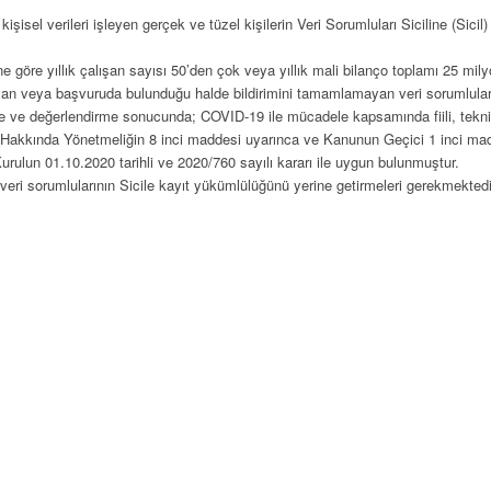
şisel verileri işleyen gerçek ve tüzel kişilerin Veri Sorumluları Siciline (Sicil
e göre yıllık çalışan sayısı 50’den çok veya yıllık mali bilanço toplamı 25 mi
n veya başvuruda bulunduğu halde bildirimini tamamlamayan veri sorumlularını
me ve değerlendirme sonucunda; COVID-19 ile mücadele kapsamında fiili, teknik
i Hakkında Yönetmeliğin 8 inci maddesi uyarınca ve Kanunun Geçici 1 inci mad
Kurulun 01.10.2020 tarihli ve 2020/760 sayılı kararı ile uygun bulunmuştur.
li veri sorumlularının Sicile kayıt yükümlülüğünü yerine getirmeleri gerekmektedi