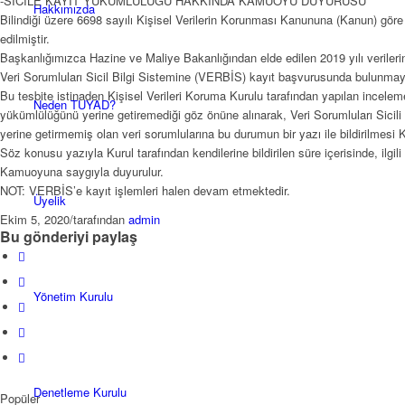
-SİCİLE KAYIT YÜKÜMLÜLÜĞÜ HAKKINDA KAMUOYU DUYURUSU
Hakkımızda
Bilindiği üzere 6698 sayılı Kişisel Verilerin Korunması Kanununa (Kanun) göre ki
edilmiştir.
Başkanlığımızca Hazine ve Maliye Bakanlığından elde edilen 2019 yılı verilerin
Veri Sorumluları Sicil Bilgi Sistemine (VERBİS) kayıt başvurusunda bulunmaya
Bu tesbite istinaden Kişisel Verileri Koruma Kurulu tarafından yapılan incele
Neden TUYAD?
yükümlülüğünü yerine getiremediği göz önüne alınarak, Veri Sorumluları Sicil
yerine getirmemiş olan veri sorumlularına bu durumun bir yazı ile bildirilmesi 
Söz konusu yazıyla Kurul tarafından kendilerine bildirilen süre içerisinde, ilgi
Kamuoyuna saygıyla duyurulur.
NOT: VERBİS’e kayıt işlemleri halen devam etmektedir.
Üyelik
Ekim 5, 2020
/
tarafından
admin
Bu gönderiyi paylaş
Yönetim Kurulu
Denetleme Kurulu
Popüler