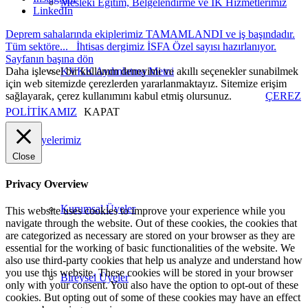
Mesleki Eğitim, Belgelendirme ve İK Hizmetlerimiz
LinkedIn
Deprem sahalarında ekiplerimiz TAMAMLANDI ve iş başındadır.
Tüm sektöre...
İhtisas dergimiz İSFA Özel sayısı hazırlanıyor.
Sayfanın başına dön
Daha işlevsel bir kullanım deneyimi ve akıllı seçenekler sunabilmek
KVKK Aydınlatma Metni
için web sitemizde çerezlerden yararlanmaktayız. Sitemize erişim
sağlayarak, çerez kullanımını kabul etmiş olursunuz.
ÇEREZ
POLİTİKAMIZ
KAPAT
Üyelerimiz
Close
Privacy Overview
Kurumsal Üyeler
This website uses cookies to improve your experience while you
navigate through the website. Out of these cookies, the cookies that
are categorized as necessary are stored on your browser as they are
essential for the working of basic functionalities of the website. We
also use third-party cookies that help us analyze and understand how
you use this website. These cookies will be stored in your browser
Bireysel Üyeler
only with your consent. You also have the option to opt-out of these
cookies. But opting out of some of these cookies may have an effect