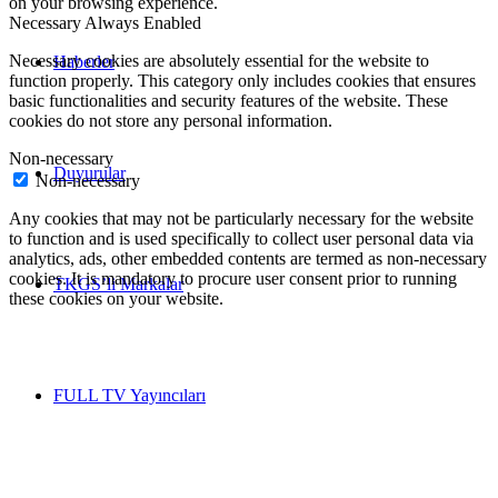
on your browsing experience.
Necessary
Always Enabled
Necessary cookies are absolutely essential for the website to
Haberler
function properly. This category only includes cookies that ensures
basic functionalities and security features of the website. These
cookies do not store any personal information.
Non-necessary
Duyurular
Non-necessary
Any cookies that may not be particularly necessary for the website
to function and is used specifically to collect user personal data via
analytics, ads, other embedded contents are termed as non-necessary
cookies. It is mandatory to procure user consent prior to running
TKGS’li Markalar
these cookies on your website.
FULL TV Yayıncıları