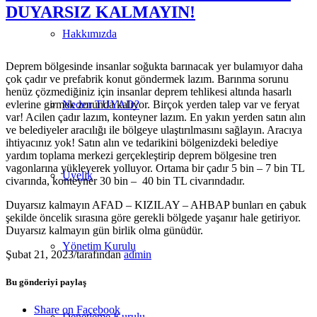
DUYARSIZ KALMAYIN!
Hakkımızda
Deprem bölgesinde insanlar soğukta barınacak yer bulamıyor daha
çok çadır ve prefabrik konut göndermek lazım. Barınma sorunu
henüz çözmediğiniz için insanlar deprem tehlikesi altında hasarlı
evlerine girmek zorunda kalıyor. Birçok yerden talep var ve feryat
Neden TUYAD?
var! Acilen çadır lazım, konteyner lazım. En yakın yerden satın alın
ve belediyeler aracılığı ile bölgeye ulaştırılmasını sağlayın. Aracıya
ihtiyacınız yok! Satın alın ve tedarikini bölgenizdeki belediye
yardım toplama merkezi gerçekleştirip deprem bölgesine tren
vagonlarına yükleyerek yolluyor. Ortama bir çadır 5 bin – 7 bin TL
Üyelik
civarında, konteyner 30 bin – 40 bin TL civarındadır.
Duyarsız kalmayın AFAD – KIZILAY – AHBAP bunları en çabuk
şekilde öncelik sırasına göre gerekli bölgede yaşanır hale getiriyor.
Duyarsız kalmayın gün birlik olma günüdür.
Yönetim Kurulu
Şubat 21, 2023
/
tarafından
admin
Bu gönderiyi paylaş
Share on Facebook
Denetleme Kurulu