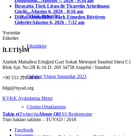
Dönüşümü...
Ağustos 7, 2026 - 9:34 am
İhracatta Türk Lirası ile Ticaretin Artırılması:
Güçlü...
Ağustos 6, 2026 - 8:16 am
Teknik Sunumlar
Dijital Abonelikler: Fark Etmeden Büyüyen
Giderler
Ağustos 6, 2026 - 7:32 am
Yorumlar
Etiketler
Etkinlikler
İLETİŞİM
Atatürk Mahallesi Ertuğrul Gazi Sokak Metropol İstanbul Sitesi C1
Blok Apt. No:2B K:16 D: 269 34758 Ataşehir / İstanbul
Cubesat Vision Sunumlar 2023
+90 553 228 98 60
bilgi@tuyad.org
KVKK Aydınlatma Metni
Çözüm Ortaklarımız
Takip et
Twitter'da
Abone Ol
RSS Beslemesine
Tüm hakları saklıdır. - TUYAD / 2018
Facebook
Instagram