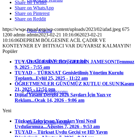
Share on Twitter
Share on WhatsApp
Share on Pinterest
Share on Reddit
https://www.tuyad.org/wp-content/uploads/2023/02/afad.jpeg
675
Onur Kurulu
1200
admin
admin
2023-02-21 10:16:06
2023-02-21
10:16:06
DEPREM BÖLGESINE ACİL ÇADIR VE
KONTEYNER EV IHTIYACI VAR DUYARSIZ KALMAYIN!
Popüler
Oto Görüntü Ve Ses Sistemleri
TUYAD AİLESİNE HOŞ GELDİN JAMESON!
Temmuz
9, 2025 - 7:55 am
TUYAD – TÜRKSAT Genişletilmiş Yönetim Kurulu
Toplantı...
Eylül 25, 2025 - 11:22 am
ÖĞRETMENLER GÜNÜMÜZ KUTLU OLSUN!
Kasım
21, 2025 - 12:51 pm
Kadınlar Komisyonu
Dijital Yaşam Dergisi 2026 Sayıları İçin Yazı ve
Reklam...
Ocak 14, 2026 - 9:06 am
Yeni
Türksat Televizyon Yayınları Yeni Nesil
Çalışma Komisyonları
Uydularımıza...
Ağustos 7, 2026 - 9:53 am
TUYAD – Türksat Uydu Geçişi ve HD Yayın