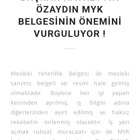
ÖZAYDIN MYK
BELGESİNİN ÖNEMİNİ
VURGULUYOR !
Mesleki Yeterlilik Belgesi ile mesleki
tanımız belgeli ve resmi hale gelmiş
olmaktadır. Böylece her işi yapan
kesimden ayrılmış, iş bilgisi adına
diğerlerinden ayırt edilmiş ve haksız
rekabetin önlenmiş olacaktır. İş yeri
açmak ruhsat müracaatı için de MYK