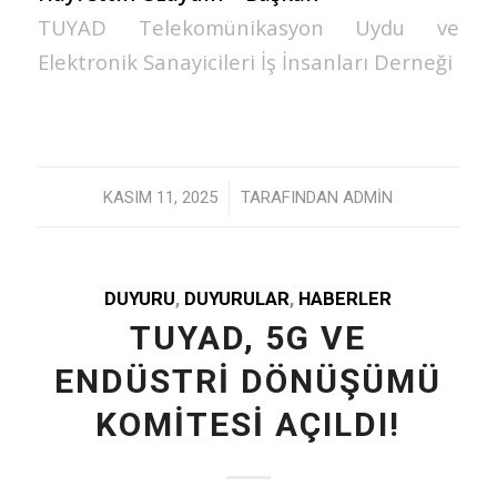
TUYAD Telekomünikasyon Uydu ve
Elektronik Sanayicileri İş İnsanları Derneği
/
KASIM 11, 2025
TARAFINDAN
ADMIN
DUYURU
,
DUYURULAR
,
HABERLER
TUYAD, 5G VE
ENDÜSTRİ DÖNÜŞÜMÜ
KOMİTESİ AÇILDI!