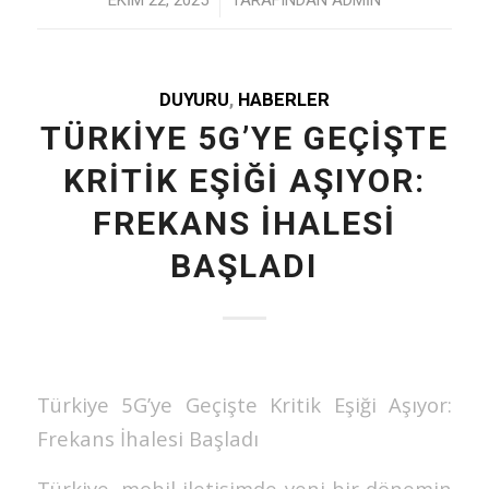
/
EKIM 22, 2025
TARAFINDAN
ADMIN
DUYURU
,
HABERLER
TÜRKIYE 5G’YE GEÇIŞTE
KRITIK EŞIĞI AŞIYOR:
FREKANS İHALESI
BAŞLADI
Türkiye 5G’ye Geçişte Kritik Eşiği Aşıyor:
Frekans İhalesi Başladı
Türkiye, mobil iletişimde yeni bir dönemin