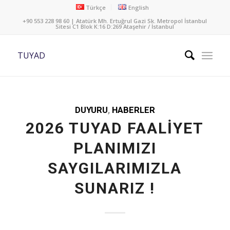
Türkçe
English
+90 553 228 98 60 | Atatürk Mh. Ertuğrul Gazi Sk. Metropol İstanbul
Sitesi C1 Blok K:16 D:269 Ataşehir / İstanbul
TUYAD
DUYURU
,
HABERLER
2026 TUYAD FAALİYET
PLANIMIZI
SAYGILARIMIZLA
SUNARIZ !