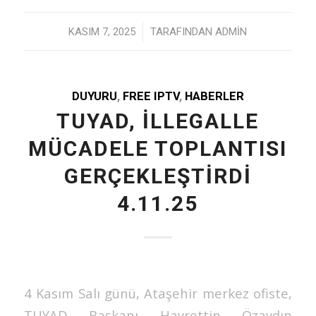
/
KASIM 7, 2025
TARAFINDAN
ADMIN
DUYURU
,
FREE IPTV
,
HABERLER
TUYAD, İLLEGALLE
MÜCADELE TOPLANTISI
GERÇEKLEŞTİRDİ
4.11.25
4 Kasım Salı günü, Ataşehir merkez ofiste,
TUYAD Başkanı Hayrettin Özaydın