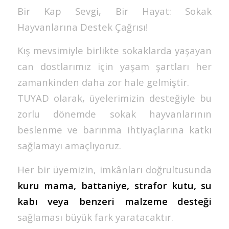
Bir Kap Sevgi, Bir Hayat: Sokak
Hayvanlarına Destek Çağrısı!
Kış mevsimiyle birlikte sokaklarda yaşayan
can dostlarımız için yaşam şartları her
zamankinden daha zor hale gelmiştir.
TUYAD olarak, üyelerimizin desteğiyle bu
zorlu dönemde sokak hayvanlarının
beslenme ve barınma ihtiyaçlarına katkı
sağlamayı amaçlıyoruz.
Her bir üyemizin, imkânları doğrultusunda
kuru mama, battaniye, strafor kutu, su
kabı veya benzeri malzeme desteği
sağlaması büyük fark yaratacaktır.