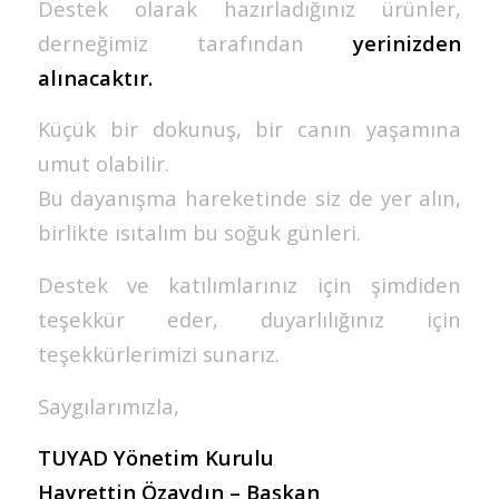
Destek olarak hazırladığınız ürünler,
derneğimiz tarafından
yerinizden
alınacaktır.
Küçük bir dokunuş, bir canın yaşamına
umut olabilir.
Bu dayanışma hareketinde siz de yer alın,
birlikte ısıtalım bu soğuk günleri.
Destek ve katılımlarınız için şimdiden
teşekkür eder, duyarlılığınız için
teşekkürlerimizi sunarız.
Saygılarımızla,
TUYAD Yönetim Kurulu
Hayrettin Özaydın – Başkan