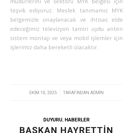
müdürlerini ve sektörü MYK belgesi için
teşvik ediyoruz. Meslek tanımamız MYK
belgemizle onaylanacak ve ihtisas elde
edeceğimiz televizyon tamiri uydu anten
sistem montajı ve veya mobil işlemler için
işlerimiz daha bereketli olacaktır.
/
EKIM 10, 2025
TARAFINDAN
ADMIN
DUYURU
,
HABERLER
BAŞKAN HAYRETTİN