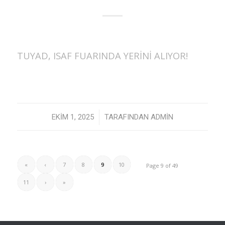
TUYAD, ISAF FUARINDA YERİNİ ALIYOR!
/
EKIM 1, 2025
TARAFINDAN
ADMIN
«
‹
7
8
9
10
Page 9 of 49
11
›
»