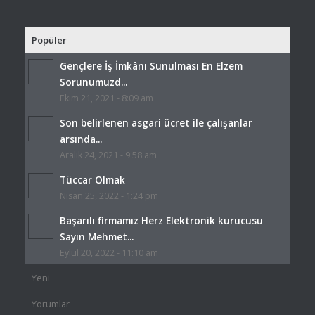
Popüler
Gençlere İş İmkânı Sunulması En Elzem
Sorunumuzd...
Ekim 21, 2021 - 8:09 am
Son belirlenen asgari ücret ile çalışanlar
arsında...
Aralık 24, 2021 - 9:58 am
Tüccar Olmak
Nisan 25, 2022 - 1:24 pm
Başarılı firmamız Herz Elektronik kurucusu
Sayın Mehmet...
Eylül 20, 2022 - 11:10 am
Yeni
Yorumlar