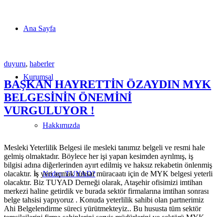
Ana Sayfa
duyuru
,
haberler
Kurumsal
BAŞKAN HAYRETTİN ÖZAYDIN MYK
BELGESİNİN ÖNEMİNİ
VURGULUYOR !
Hakkımızda
Mesleki Yeterlilik Belgesi ile mesleki tanımız belgeli ve resmi hale
gelmiş olmaktadır. Böylece her işi yapan kesimden ayrılmış, iş
bilgisi adına diğerlerinden ayırt edilmiş ve haksız rekabetin önlenmiş
olacaktır. İş yeri açmak ruhsat müracaatı için de MYK belgesi yeterli
Neden TUYAD?
olacaktır. Biz TUYAD Derneği olarak, Ataşehir ofisimizi imtihan
merkezi haline getirdik ve burada sektör firmalarına imtihan sonrası
belge tahsisi yapıyoruz . Konuda yeterlilik sahibi olan partnerimiz
Ahi Belgelendirme süreci yürütmekteyiz.. Bu hususta tüm sektör