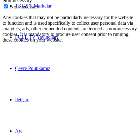
Non-necessary
TKGS’li Markalar
Non-necessary
Any cookies that may not be particularly necessary for the website
to function and is used specifically to collect user personal data via
analytics, ads, other embedded contents are termed as non-necessary
cookies. It is mandatory to procure user consent prior to running
FULL TV Yayıncıları
these cookies on your website.
Çevre Politikamız
İletişim
Ara