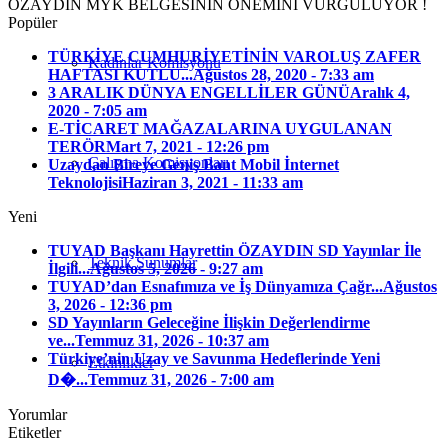
ÖZAYDIN MYK BELGESİNİN ÖNEMİNİ VURGULUYOR !
Popüler
TÜRKİYE CUMHURİYETİNİN VAROLUŞ ZAFER
Kadınlar Komisyonu
HAFTASI KUTLU...
Ağustos 28, 2020 - 7:33 am
3 ARALIK DÜNYA ENGELLİLER GÜNÜ
Aralık 4,
2020 - 7:05 am
E-TİCARET MAĞAZALARINA UYGULANAN
TERÖR
Mart 7, 2021 - 12:26 pm
Çalışma Komisyonları
Uzaydan Bireye Geniş Bant Mobil İnternet
Teknolojisi
Haziran 3, 2021 - 11:33 am
Yeni
TUYAD Başkanı Hayrettin ÖZAYDIN SD Yayınlar İle
Teknik Sunumlar
İlgili...
Ağustos 5, 2026 - 9:27 am
TUYAD’dan Esnafımıza ve İş Dünyamıza Çağr...
Ağustos
3, 2026 - 12:36 pm
SD Yayınların Geleceğine İlişkin Değerlendirme
ve...
Temmuz 31, 2026 - 10:37 am
Türkiye’nin Uzay ve Savunma Hedeflerinde Yeni
Etkinlikler
D�...
Temmuz 31, 2026 - 7:00 am
Yorumlar
Etiketler