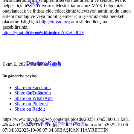
temsilcilerini firma sahiplerini servis müdürlerini ve sektörü MYK
Üyelik
belgesi için teşvik ediyoruz. Meslek tanımamız MYK belgemizle
onaylanacak ve ihtisas elde edeceğimiz televizyon tamiri uydu anten
sistem montajı ve veya mobil işlemler için işlerimiz daha bereketli
olacaktır. Bilgi için
bilgi@tuyad.org
adresinden iletişime
geçebilirsiniz.
https://youtube.com/shorts/ArmYKqC0ClE
Yönetim Kurulu
Denetleme Kurulu
Ekim 6, 2025
/
tarafından
admin
Bu gönderiyi paylaş
Share on Facebook
Onur Kurulu
Share on Twitter
Share on WhatsApp
Share on Pinterest
Share on Reddit
https://www.tuyad.org/wp-content/uploads/2025/10/a53b0011-0a81-
Oto Görüntü Ve Ses Sistemleri
49c4-8b3f-804321b1a1c6.jpg
1200
1600
admin
admin
2025-10-06
07:34:39
2025-10-06 07:34:39
BAŞKAN HAYRETTİN