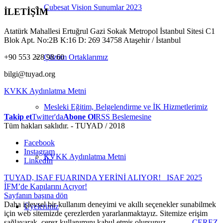
Cubesat Vision Sunumlar 2023
İLETİŞİM
Atatürk Mahallesi Ertuğrul Gazi Sokak Metropol İstanbul Sitesi C1
Blok Apt. No:2B K:16 D: 269 34758 Ataşehir / İstanbul
+90 553 228 98 60
Çözüm Ortaklarımız
bilgi@tuyad.org
KVKK Aydınlatma Metni
Mesleki Eğitim, Belgelendirme ve İK Hizmetlerimiz
Takip et
Twitter'da
Abone Ol
RSS Beslemesine
Tüm hakları saklıdır. - TUYAD / 2018
Facebook
Instagram
KVKK Aydınlatma Metni
LinkedIn
TUYAD, ISAF FUARINDA YERİNİ ALIYOR!
ISAF 2025
İFM’de Kapılarını Açıyor!
Sayfanın başına dön
Daha işlevsel bir kullanım deneyimi ve akıllı seçenekler sunabilmek
Üyelerimiz
için web sitemizde çerezlerden yararlanmaktayız. Sitemize erişim
sağlayarak, çerez kullanımını kabul etmiş olursunuz.
ÇEREZ