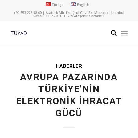
Türkçe
English
+90 553 228 98 60 | Atatürk Mh. Ertuğrul Gazi Sk. Metropol İstanbul
Sitesi C1 Blok K:16 D:269 Ataşehir / İstanbul
TUYAD
HABERLER
AVRUPA PAZARINDA
TÜRKİYE’NİN
ELEKTRONİK İHRACAT
GÜCÜ