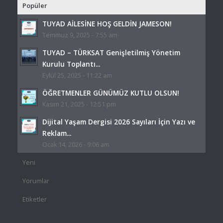
Popüler
TUYAD AİLESİNE HOŞ GELDİN JAMESON!
Temmuz 9, 2025 - 7:55 am
TUYAD – TÜRKSAT Genişletilmiş Yönetim
Kurulu Toplantı...
Eylül 25, 2025 - 11:22 am
ÖĞRETMENLER GÜNÜMÜZ KUTLU OLSUN!
Kasım 21, 2025 - 12:51 pm
Dijital Yaşam Dergisi 2026 Sayıları İçin Yazı ve
Reklam...
Ocak 14, 2026 - 9:06 am
Yeni
Yorumlar
Etiketler