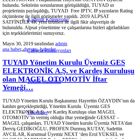
bulundu. Sektörün sorunlarının görüşüldüğü, TUYAD ın
projelerinin paylaşıldığı, TUYAD Free IPTV, IP yayınların Rating
ölçümleme ile ilgili görüşmeler yapıldı. 2019 ALPSAT
Kadınlar Komisyonu
SATFİNDER 4K yeni ürünleri ile ilgili fikir alışverişin de
bulunuldu. Alpsat yönetimine ve çalışanlarına bizleri ağırladıkları
için teşekkürlerimizi sunuyoruz.
Mayıs 30, 2019
tarafından
admin
ana haber
,
duyuru
,
haberler
Çalışma Komisyonları
TUYAD Yönetim Kurulu Üyemiz GES
ELEKTRONİK A.Ş. ve Kardeş Kuruluşu
olan MAGEL OTOMOTİV İftar
Teknik Sunumlar
Yemeği…
TUYAD Yönetim Kurulu Başkanımız Hayrettin ÖZAYDIN’nın da
katılım gerçekleştirdiği, Yönetim Kurulu Üyemiz GES
ELEKTRONİK A.Ş. ve Kardeş Kuruluşu olan MAGEL
Etkinlikler
OTOMOTİV’in vermiş olduğu iftar yemeğinde GESSAT –
MAGEL çalışanları, TUYAD Yönetim kurulu Üyemiz NETA’dan
Derviş GEDİKOĞLU, PROFEN Durmuş KUTAY, Sadettin
AVCILAR, Kurumsal Üyemiz NEXT ‘den Erol YÜKSEL ve