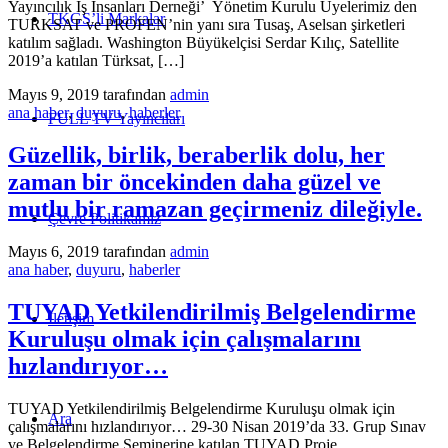
Yayıncılık İş İnsanları Derneği’ Yönetim Kurulu Üyelerimiz den
TKGS’li Markalar
TURKSAT ve PROFEN’nin yanı sıra Tusaş, Aselsan şirketleri
katılım sağladı. Washington Büyükelçisi Serdar Kılıç, Satellite
2019’a katılan Türksat, […]
Mayıs 9, 2019
tarafından
admin
ana haber
,
duyuru
,
haberler
FULL TV Yayıncıları
Güzellik, birlik, beraberlik dolu, her
zaman bir öncekinden daha güzel ve
mutlu bir ramazan geçirmeniz dileğiyle.
Çevre Politikamız
Mayıs 6, 2019
tarafından
admin
ana haber
,
duyuru
,
haberler
TUYAD Yetkilendirilmiş Belgelendirme
İletişim
Kuruluşu olmak için çalışmalarını
hızlandırıyor…
TUYAD Yetkilendirilmiş Belgelendirme Kuruluşu olmak için
Ara
çalışmalarını hızlandırıyor… 29-30 Nisan 2019’da 33. Grup Sınav
ve Belgelendirme Seminerine katılan TUYAD Proje