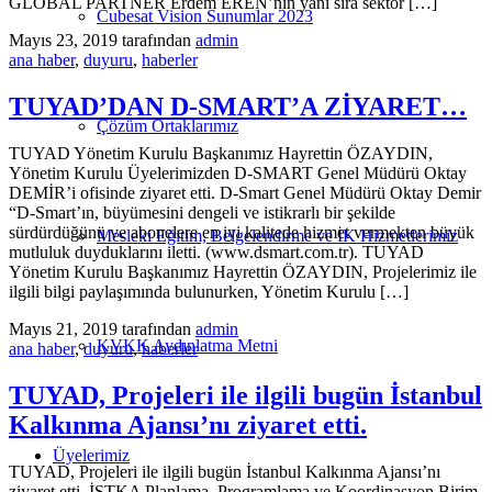
GLOBAL PARTNER Erdem EREN’nin yanı sıra sektör […]
Cubesat Vision Sunumlar 2023
Mayıs 23, 2019
tarafından
admin
ana haber
,
duyuru
,
haberler
TUYAD’DAN D-SMART’A ZİYARET…
Çözüm Ortaklarımız
TUYAD Yönetim Kurulu Başkanımız Hayrettin ÖZAYDIN,
Yönetim Kurulu Üyelerimizden D-SMART Genel Müdürü Oktay
DEMİR’i ofisinde ziyaret etti. D-Smart Genel Müdürü Oktay Demir
“D-Smart’ın, büyümesini dengeli ve istikrarlı bir şekilde
sürdürdüğünü ve abonelere en iyi kalitede hizmet vermekten büyük
Mesleki Eğitim, Belgelendirme ve İK Hizmetlerimiz
mutluluk duyduklarını iletti. (www.dsmart.com.tr). TUYAD
Yönetim Kurulu Başkanımız Hayrettin ÖZAYDIN, Projelerimiz ile
ilgili bilgi paylaşımında bulunurken, Yönetim Kurulu […]
Mayıs 21, 2019
tarafından
admin
KVKK Aydınlatma Metni
ana haber
,
duyuru
,
haberler
TUYAD, Projeleri ile ilgili bugün İstanbul
Kalkınma Ajansı’nı ziyaret etti.
Üyelerimiz
TUYAD, Projeleri ile ilgili bugün İstanbul Kalkınma Ajansı’nı
ziyaret etti. İSTKA Planlama, Programlama ve Koordinasyon Birim