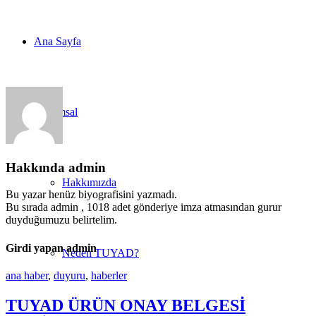
Ana Sayfa
Kurumsal
Hakkında
admin
Hakkımızda
Bu yazar henüz biyografisini yazmadı.
Bu sırada
admin
, 1018 adet gönderiye imza atmasından gurur
duyduğumuzu belirtelim.
Girdi yapan admin
Neden TUYAD?
ana haber
,
duyuru
,
haberler
TUYAD ÜRÜN ONAY BELGESİ