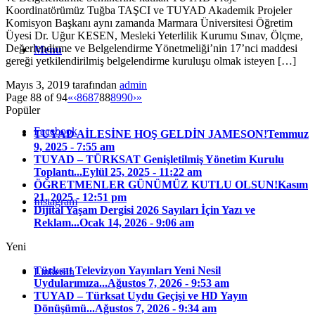
Koordinatörümüz Tuğba TAŞCI ve TUYAD Akademik Projeler
Komisyon Başkanı aynı zamanda Marmara Üniversitesi Öğretim
Üyesi Dr. Uğur KESEN, Mesleki Yeterlilik Kurumu Sınav, Ölçme,
Değerlendirme ve Belgelendirme Yönetmeliği’nin 17’nci maddesi
Menu
gereği yetkilendirilmiş belgelendirme kuruluşu olmak isteyen […]
Mayıs 3, 2019
tarafından
admin
Page 88 of 94
«
‹
86
87
88
89
90
›
»
Popüler
Facebook
TUYAD AİLESİNE HOŞ GELDİN JAMESON!
Temmuz
9, 2025 - 7:55 am
TUYAD – TÜRKSAT Genişletilmiş Yönetim Kurulu
Toplantı...
Eylül 25, 2025 - 11:22 am
ÖĞRETMENLER GÜNÜMÜZ KUTLU OLSUN!
Kasım
21, 2025 - 12:51 pm
Instagram
Dijital Yaşam Dergisi 2026 Sayıları İçin Yazı ve
Reklam...
Ocak 14, 2026 - 9:06 am
Yeni
Türksat Televizyon Yayınları Yeni Nesil
LinkedIn
Uydularımıza...
Ağustos 7, 2026 - 9:53 am
TUYAD – Türksat Uydu Geçişi ve HD Yayın
Dönüşümü...
Ağustos 7, 2026 - 9:34 am