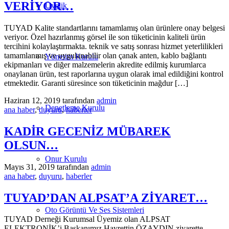
VERİYOR…
Üyelik
TUYAD Kalite standartlarını tamamlamış olan ürünlere onay belgesi
veriyor. Özel hazırlanmış görsel ile son tüketicinin kaliteli ürün
tercihini kolaylaştırmakta. teknik ve satış sonrası hizmet yeterlilikleri
tamamlanmış ve uygulanabilir olan çanak anten, kablo bağlantı
Yönetim Kurulu
ekipmanları ve diğer malzemelerin akredite edilmiş kurumlarca
onaylanan ürün, test raporlarına uygun olarak imal edildiğini kontrol
etmektedir. Garanti süresince son tüketicinin mağdur […]
Haziran 12, 2019
tarafından
admin
Denetleme Kurulu
ana haber
,
duyuru
,
haberler
KADİR GECENİZ MÜBAREK
OLSUN…
Onur Kurulu
Mayıs 31, 2019
tarafından
admin
ana haber
,
duyuru
,
haberler
TUYAD’DAN ALPSAT’A ZİYARET…
Oto Görüntü Ve Ses Sistemleri
TUYAD Derneği Kurumsal Üyemiz olan ALPSAT
ELEKTRONİK’i Başkanımız Hayrettin ÖZAYDIN ziyarette