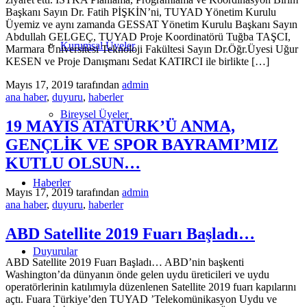
Başkanı Sayın Dr. Fatih PİŞKİN’ni, TUYAD Yönetim Kurulu
Üyemiz ve aynı zamanda GESSAT Yönetim Kurulu Başkanı Sayın
Abdullah GELGEÇ, TUYAD Proje Koordinatörü Tuğba TAŞCI,
Kurumsal Üyeler
Marmara Üniversitesi Teknoloji Fakültesi Sayın Dr.Öğr.Üyesi Uğur
KESEN ve Proje Danışmanı Sedat KATIRCI ile birlikte […]
Mayıs 17, 2019
tarafından
admin
ana haber
,
duyuru
,
haberler
Bireysel Üyeler
19 MAYIS ATATÜRK’Ü ANMA,
GENÇLİK VE SPOR BAYRAMI’MIZ
KUTLU OLSUN…
Haberler
Mayıs 17, 2019
tarafından
admin
ana haber
,
duyuru
,
haberler
ABD Satellite 2019 Fuarı Başladı…
Duyurular
ABD Satellite 2019 Fuarı Başladı… ABD’nin başkenti
Washington’da dünyanın önde gelen uydu üreticileri ve uydu
operatörlerinin katılımıyla düzenlenen Satellite 2019 fuarı kapılarını
açtı. Fuara Türkiye’den TUYAD ’Telekomünikasyon Uydu ve