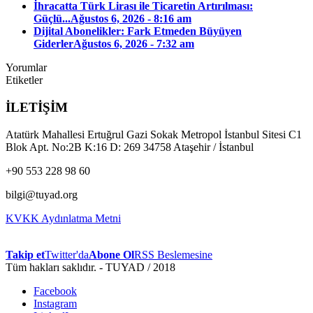
İhracatta Türk Lirası ile Ticaretin Artırılması:
Güçlü...
Ağustos 6, 2026 - 8:16 am
Dijital Abonelikler: Fark Etmeden Büyüyen
Giderler
Ağustos 6, 2026 - 7:32 am
Yorumlar
Etiketler
İLETİŞİM
Atatürk Mahallesi Ertuğrul Gazi Sokak Metropol İstanbul Sitesi C1
Blok Apt. No:2B K:16 D: 269 34758 Ataşehir / İstanbul
+90 553 228 98 60
bilgi@tuyad.org
KVKK Aydınlatma Metni
Takip et
Twitter'da
Abone Ol
RSS Beslemesine
Tüm hakları saklıdır. - TUYAD / 2018
Facebook
Instagram