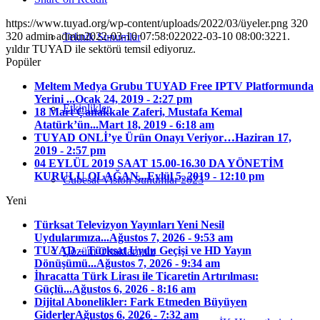
https://www.tuyad.org/wp-content/uploads/2022/03/üyeler.png
320
320
admin
admin
2022-03-10 07:58:02
2022-03-10 08:00:32
21.
Teknik Sunumlar
yıldır TUYAD ile sektörü temsil ediyoruz.
Popüler
Meltem Medya Grubu TUYAD Free IPTV Platformunda
Yerini ...
Ocak 24, 2019 - 2:27 pm
Etkinlikler
18 Mart Çanakkale Zaferi, Mustafa Kemal
Atatürk’ün...
Mart 18, 2019 - 6:18 am
TUYAD ONLİ’ye Ürün Onayı Veriyor…
Haziran 17,
2019 - 2:57 pm
04 EYLÜL 2019 SAAT 15.00-16.30 DA YÖNETİM
KURULU OLAĞAN...
Eylül 5, 2019 - 12:10 pm
Cubesat Vision Sunumlar 2023
Yeni
Türksat Televizyon Yayınları Yeni Nesil
Uydularımıza...
Ağustos 7, 2026 - 9:53 am
TUYAD – Türksat Uydu Geçişi ve HD Yayın
Çözüm Ortaklarımız
Dönüşümü...
Ağustos 7, 2026 - 9:34 am
İhracatta Türk Lirası ile Ticaretin Artırılması:
Güçlü...
Ağustos 6, 2026 - 8:16 am
Dijital Abonelikler: Fark Etmeden Büyüyen
Giderler
Ağustos 6, 2026 - 7:32 am