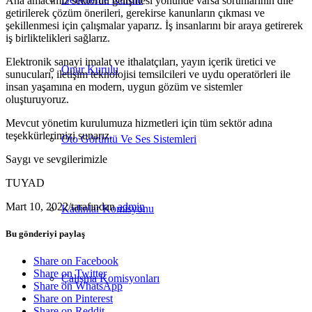
Ana amacımız sektörün gelişmesi yönünde varsa sorunlarının dile
getirilerek çözüm önerileri, gerekirse kanunların çıkması ve
şekillenmesi için çalışmalar yaparız. İş insanlarını bir araya getirerek
iş birliktelikleri sağlarız.
Elektronik sanayi imalat ve ithalatçıları, yayın içerik üretici ve
Onur Kurulu
sunucuları, iletişim teknolojisi temsilcileri ve uydu operatörleri ile
insan yaşamına en modern, uygun gözüm ve sistemler
oluşturuyoruz.
Mevcut yönetim kurulumuza hizmetleri için tüm sektör adına
teşekkürlerimizi sunarız.
Oto Görüntü Ve Ses Sistemleri
Saygı ve sevgilerimizle
TUYAD
Mart 10, 2022
/
tarafından
admin
Kadınlar Komisyonu
Bu gönderiyi paylaş
Share on Facebook
Share on Twitter
Çalışma Komisyonları
Share on WhatsApp
Share on Pinterest
Share on Reddit