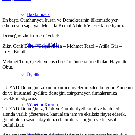
Hakkımızda
En başta Cumhuriyeti kuran ve Demokrasinin ülkemizde yer
edinmesini sağlayan Mustafa Kemal Atatürk’e teşekkür ediyoruz.
Derneğimizin Kurucu üyeleri;
Neden TUYAD?
Zikri Cenk Bora – Selçuk Esen – Mehmet Tezol – Atilla Gür –
Tezel Erdallı –
Mehmet Tunç Çelebi ve kısa bir süre önce rahmetli olan Hayrettin
Obut.
Üyelik
TUYAD Derneğimizi kuran kurucu üyelerimizden bu güne Yönetim
de ve kurumsal üyelikte desteğini esirgemeyen firmalarımıza
teşekkür ediyoruz.
Yönetim Kurulu
TUYAD Derneğimiz, Türkiye Cumhuriyeti kural ve kaideleri
altında varlık göstererek, kanunlara tam ve eksiksiz riayet ederek,
gönüllülük esasına dayalı özerk bir ihtisas örgütü ve bir sivil
topluluktur.
Denetleme Kurulu