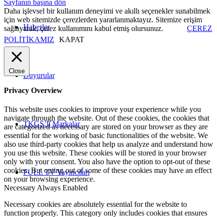
Sayfanın başına dön
Daha işlevsel bir kullanım deneyimi ve akıllı seçenekler sunabilmek
için web sitemizde çerezlerden yararlanmaktayız. Sitemize erişim
Haberler
sağlayarak, çerez kullanımını kabul etmiş olursunuz.
ÇEREZ
POLİTİKAMIZ
KAPAT
Close
Duyurular
Privacy Overview
This website uses cookies to improve your experience while you
navigate through the website. Out of these cookies, the cookies that
TKGS’li Markalar
are categorized as necessary are stored on your browser as they are
essential for the working of basic functionalities of the website. We
also use third-party cookies that help us analyze and understand how
you use this website. These cookies will be stored in your browser
only with your consent. You also have the option to opt-out of these
cookies. But opting out of some of these cookies may have an effect
FULL TV Yayıncıları
on your browsing experience.
Necessary
Always Enabled
Necessary cookies are absolutely essential for the website to
function properly. This category only includes cookies that ensures