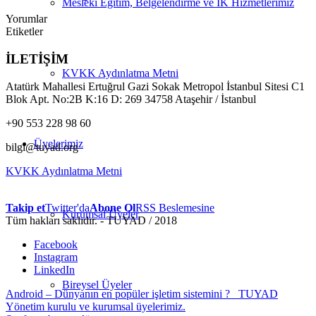
Mesleki Eğitim, Belgelendirme ve İK Hizmetlerimiz
Yorumlar
Etiketler
İLETİŞİM
KVKK Aydınlatma Metni
Atatürk Mahallesi Ertuğrul Gazi Sokak Metropol İstanbul Sitesi C1
Blok Apt. No:2B K:16 D: 269 34758 Ataşehir / İstanbul
+90 553 228 98 60
Üyelerimiz
bilgi@tuyad.org
KVKK Aydınlatma Metni
Takip et
Twitter'da
Abone Ol
RSS Beslemesine
Kurumsal Üyeler
Tüm hakları saklıdır. - TUYAD / 2018
Facebook
Instagram
LinkedIn
Bireysel Üyeler
Android – Dünyanın en popüler işletim sistemini ?
TUYAD
Yönetim kurulu ve kurumsal üyelerimiz.