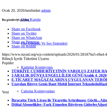
Ocak 20, 2026
/
tarafından
admin
Onur Kurulu
Bu gönderiyi paylaş
Share on Facebook
Share on Twitter
Share on WhatsApp
Share on Pinterest
Oto Görüntü Ve Ses Sistemleri
Share on Reddit
https://www.tuyad.org/wp-content/uploads/2026/01/281876a5-e8a4
Bilinçli İçerik Tüketimi Uyarısı
Popüler
Kadınlar Komisyonu
TÜRKİYE CUMHURİYETİNİN VAROLUŞ ZAFER HAF
3 ARALIK DÜNYA ENGELLİLER GÜNÜ
Aralık 4, 2020
E-TİCARET MAĞAZALARINA UYGULANAN TERÖ
Uzaydan Bireye Geniş Bant Mobil İnternet Teknolojisi
Hazi
Çalışma Komisyonları
Yeni
İhracatta Türk Lirası ile Ticaretin Artırılması: Güçlü...
Ağus
Dijital Abonelikler: Fark Etmeden Büyüyen Giderler
Ağust