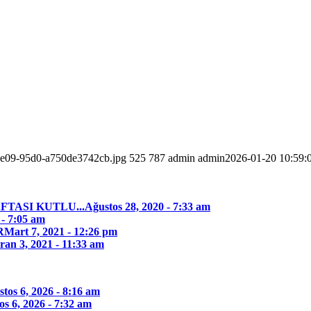
-4e09-95d0-a750de3742cb.jpg
525
787
admin
admin
2026-01-20 10:59:
TASI KUTLU...
Ağustos 28, 2020 - 7:33 am
 - 7:05 am
R
Mart 7, 2021 - 12:26 pm
ran 3, 2021 - 11:33 am
tos 6, 2026 - 8:16 am
os 6, 2026 - 7:32 am