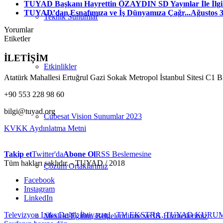
TUYAD Başkanı Hayrettin ÖZAYDIN SD Yayınlar İle İlgili
TUYAD’dan Esnafımıza ve İş Dünyamıza Çağr...
Ağustos 3
Teknik Sunumlar
Yorumlar
Etiketler
İLETİŞİM
Etkinlikler
Atatürk Mahallesi Ertuğrul Gazi Sokak Metropol İstanbul Sitesi C1 
+90 553 228 98 60
bilgi@tuyad.org
Cubesat Vision Sunumlar 2023
KVKK Aydınlatma Metni
Takip et
Twitter'da
Abone Ol
RSS Beslemesine
Tüm hakları saklıdır. - TUYAD / 2018
Çözüm Ortaklarımız
Facebook
Instagram
LinkedIn
Televizyon Lüks Değil, İhtiyaçtır!
TV EKSTRA, TUYAD KURUM
Mesleki Eğitim, Belgelendirme ve İK Hizmetlerimiz