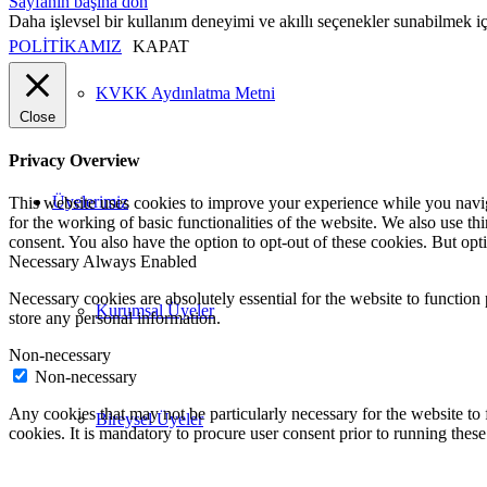
Sayfanın başına dön
Daha işlevsel bir kullanım deneyimi ve akıllı seçenekler sunabilmek i
POLİTİKAMIZ
KAPAT
KVKK Aydınlatma Metni
Close
Privacy Overview
Üyelerimiz
This website uses cookies to improve your experience while you naviga
for the working of basic functionalities of the website. We also use t
consent. You also have the option to opt-out of these cookies. But op
Necessary
Always Enabled
Necessary cookies are absolutely essential for the website to function 
Kurumsal Üyeler
store any personal information.
Non-necessary
Non-necessary
Any cookies that may not be particularly necessary for the website to 
Bireysel Üyeler
cookies. It is mandatory to procure user consent prior to running thes