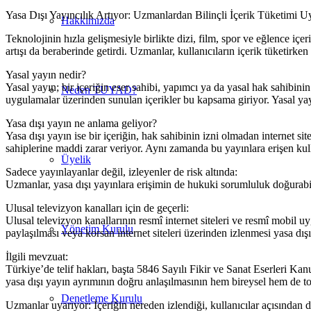
Yasa Dışı Yayıncılık Artıyor: Uzmanlardan Bilinçli İçerik Tüketimi Uy
Hakkımızda
Teknolojinin hızla gelişmesiyle birlikte dizi, film, spor ve eğlence içe
artışı da beraberinde getirdi. Uzmanlar, kullanıcıların içerik tüketirken
Yasal yayın nedir?
Yasal yayın; bir içeriğin eser sahibi, yapımcı ya da yasal hak sahibinin 
Neden TUYAD?
uygulamalar üzerinden sunulan içerikler bu kapsama giriyor. Yasal yayın
Yasa dışı yayın ne anlama geliyor?
Yasa dışı yayın ise bir içeriğin, hak sahibinin izni olmadan internet sit
sahiplerine maddi zarar veriyor. Aynı zamanda bu yayınlara erişen kulla
Üyelik
Sadece yayınlayanlar değil, izleyenler de risk altında:
Uzmanlar, yasa dışı yayınlara erişimin de hukuki sorumluluk doğurabile
Ulusal televizyon kanalları için de geçerli:
Ulusal televizyon kanallarının resmî internet siteleri ve resmî mobil u
Yönetim Kurulu
paylaşılması veya korsan internet siteleri üzerinden izlenmesi yasa dış
İlgili mevzuat:
Türkiye’de telif hakları, başta 5846 Sayılı Fikir ve Sanat Eserleri Kan
yasa dışı yayın ayrımının doğru anlaşılmasının hem bireysel hem de to
Denetleme Kurulu
Uzmanlar uyarıyor: İçeriğin nereden izlendiği, kullanıcılar açısından da