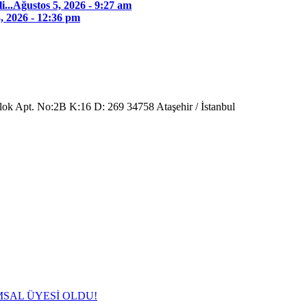
...
Ağustos 5, 2026 - 9:27 am
, 2026 - 12:36 pm
Blok Apt. No:2B K:16 D: 269 34758 Ataşehir / İstanbul
SAL ÜYESİ OLDU!