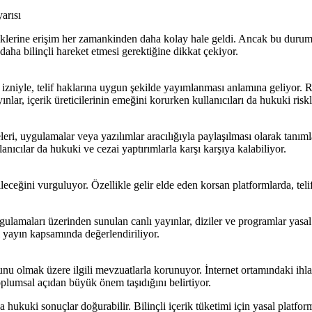
arısı
riklerine erişim her zamankinden daha kolay hale geldi. Ancak bu durum, te
 daha bilinçli hareket etmesi gerektiğine dikkat çekiyor.
izniyle, telif haklarına uygun şekilde yayımlanması anlamına geliyor. Resm
lar, içerik üreticilerinin emeğini korurken kullanıcıları da hukuki risk
eleri, uygulamalar veya yazılımlar aracılığıyla paylaşılması olarak tanımla
nıcılar da hukuki ve cezai yaptırımlarla karşı karşıya kalabiliyor.
ceğini vurguluyor. Özellikle gelir elde eden korsan platformlarda, teli
ygulamaları üzerinden sunulan canlı yayınlar, diziler ve programlar yasa
ı yayın kapsamında değerlendiriliyor.
unu olmak üzere ilgili mevzuatlarla korunuyor. İnternet ortamındaki ihla
plumsal açıdan büyük önem taşıdığını belirtiyor.
 hukuki sonuçlar doğurabilir. Bilinçli içerik tüketimi için yasal platform