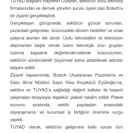
TUYAD Başkanı Hayrettin Özaydın, sektörün öncü teknoloji
firmalarından ve dernek yönetim kurulu üyesi olan Botech’e
bir ziyaret gerçekleştirdi.
Gerçekleşen görüşmede; sektörün güncel sorunları,
pazardaki gelişmeler, önümüzdeki dönem hedefleri ve ortak
çalışma alanları ele alındı. Uydu teknolojileri ve televizyon
ekipmanları başta olmak üzere teknolojik ürün grupları
üzerine kapsamlı değerlendirmelerde bulunulurken,
sektörün sürdürülebilir büyümesi adına atılabilecek adımlar
istişare edildi.
Ziyaret kapsamında, Botech Uluslararası Pazarlama ve
Satın Alma Müdürü Sayın Nisa Koçaközü Eyüboğlu’na,
sektöre ve TUYAD’a sağladığı değerli katkılar ile başarılı
çalışmaları dolayısıyla teşekkür plaketi takdim edildi. Plaket
sunumu sırasında, sektör paydaşları arasındaki
dayanışmanın ve kurumsal iş birliğinin önemine vurgu
yapıldı.
TUYAD olarak, sektörün gelişimine katkı sunan tüm