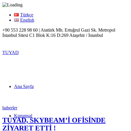
Türkçe
English
+90 553 228 98 60 | Atatürk Mh. Ertuğrul Gazi Sk. Metropol
İstanbul Sitesi C1 Blok K:16 D:269 Ataşehir / İstanbul
TUYAD
Ana Sayfa
haberler
Kurumsal
TUYAD, SKYBEAM’İ OFİSİNDE
ZİYARET ETTİ !