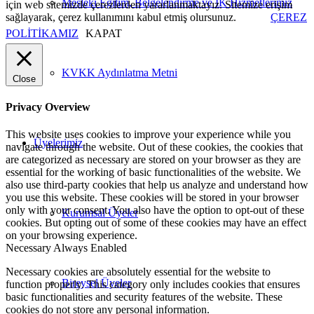
Mesleki Eğitim, Belgelendirme ve İK Hizmetlerimiz
için web sitemizde çerezlerden yararlanmaktayız. Sitemize erişim
sağlayarak, çerez kullanımını kabul etmiş olursunuz.
ÇEREZ
POLİTİKAMIZ
KAPAT
KVKK Aydınlatma Metni
Close
Privacy Overview
This website uses cookies to improve your experience while you
Üyelerimiz
navigate through the website. Out of these cookies, the cookies that
are categorized as necessary are stored on your browser as they are
essential for the working of basic functionalities of the website. We
also use third-party cookies that help us analyze and understand how
you use this website. These cookies will be stored in your browser
only with your consent. You also have the option to opt-out of these
Kurumsal Üyeler
cookies. But opting out of some of these cookies may have an effect
on your browsing experience.
Necessary
Always Enabled
Necessary cookies are absolutely essential for the website to
Bireysel Üyeler
function properly. This category only includes cookies that ensures
basic functionalities and security features of the website. These
cookies do not store any personal information.