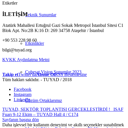
Etiketler
İLETİŞİM
Teknik Sunumlar
Atatürk Mahallesi Ertuğrul Gazi Sokak Metropol İstanbul Sitesi C1
Blok Apt. No:2B K:16 D: 269 34758 Ataşehir / İstanbul
+90 553 228 98 60
Etkinlikler
bilgi@tuyad.org
KVKK Aydınlatma Metni
Cubesat Vision Sunumlar 2023
Takip et
Twitter'da
Abone Ol
RSS Beslemesine
Tüm hakları saklıdır. - TUYAD / 2018
Facebook
Instagram
LinkedIn
Çözüm Ortaklarımız
TUYAD, SEKTÖR TOPLANTISI GERÇEKLEŞTİRDİ !
ISAF
Fuarı 9-12 Ekim – TUYAD Hall 4 / C174
Sayfanın başına dön
Daha işlevsel bir kullanım deneyimi ve akıllı seçenekler sunabilmek