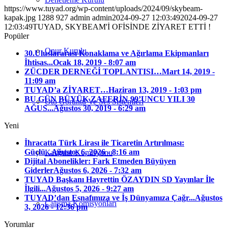
https://www.tuyad.org/wp-content/uploads/2024/09/skybeam-
kapak.jpg
1288
927
admin
admin
2024-09-27 12:03:49
2024-09-27
12:03:49
TUYAD, SKYBEAM'İ OFİSİNDE ZİYARET ETTİ !
Popüler
Onur Kurulu
30.Uluslararası Konaklama ve Ağırlama Ekipmanları
İhtisas...
Ocak 18, 2019 - 8:07 am
ZÜCDER DERNEĞİ TOPLANTISI…
Mart 14, 2019 -
11:09 am
TUYAD’a ZİYARET…
Haziran 13, 2019 - 1:03 pm
BU GÜN BÜYÜK ZAFERİN 99’UNCU YILI 30
Oto Görüntü Ve Ses Sistemleri
AĞUS...
Ağustos 30, 2019 - 6:29 am
Yeni
İhracatta Türk Lirası ile Ticaretin Artırılması:
Güçlü...
Ağustos 6, 2026 - 8:16 am
Kadınlar Komisyonu
Dijital Abonelikler: Fark Etmeden Büyüyen
Giderler
Ağustos 6, 2026 - 7:32 am
TUYAD Başkanı Hayrettin ÖZAYDIN SD Yayınlar İle
İlgili...
Ağustos 5, 2026 - 9:27 am
TUYAD’dan Esnafımıza ve İş Dünyamıza Çağr...
Ağustos
Çalışma Komisyonları
3, 2026 - 12:36 pm
Yorumlar