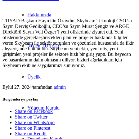
Hakkımızda
TUYAD Başkanı Hayrettin Özaydın, Skybeam Teknoloji CSO’su
Sayın Derviş Gedikoğlu, CEO’su Sayın Murat Şengiz ve ARGE
Direktörü Sayın Veli Özger’i yeni ofislerinde ziyaret etti. Yeni
ofislerinde gerçekleştirecekleri plan ve projeler hakkında bilgiler
veren Skybeam ile sektör sorunları ve çözümleri hususunda da fikir
Neden TUYAD?
alışverişinde bulunuldu. Skybeam yeni ekip, yeni ofis, yeni
girişimler, yeni projeler ile sektöre hızlı bir giriş yaptı. Bu heyecan
ve başarılarının daim olmasını diliyor, bizleri ağırladıkları için
Skybeam ekibine saygılarımızı sunuyoruz.
Üyelik
Eylül 27, 2024
/
tarafından
admin
Bu gönderiyi paylaş
Yönetim Kurulu
Share on Facebook
Share on Twitter
Share on WhatsApp
Share on Pinterest
Share on Reddit
Denetleme Kurulu