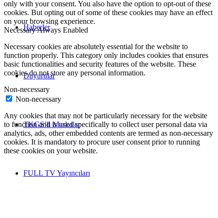
only with your consent. You also have the option to opt-out of these
cookies. But opting out of some of these cookies may have an effect
on your browsing experience.
Haberler
Necessary
Always Enabled
Necessary cookies are absolutely essential for the website to
function properly. This category only includes cookies that ensures
basic functionalities and security features of the website. These
cookies do not store any personal information.
Duyurular
Non-necessary
Non-necessary
Any cookies that may not be particularly necessary for the website
TKGS’li Markalar
to function and is used specifically to collect user personal data via
analytics, ads, other embedded contents are termed as non-necessary
cookies. It is mandatory to procure user consent prior to running
these cookies on your website.
FULL TV Yayıncıları