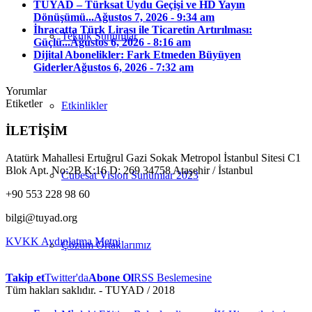
TUYAD – Türksat Uydu Geçişi ve HD Yayın
Dönüşümü...
Ağustos 7, 2026 - 9:34 am
İhracatta Türk Lirası ile Ticaretin Artırılması:
Teknik Sunumlar
Güçlü...
Ağustos 6, 2026 - 8:16 am
Dijital Abonelikler: Fark Etmeden Büyüyen
Giderler
Ağustos 6, 2026 - 7:32 am
Yorumlar
Etiketler
Etkinlikler
İLETİŞİM
Atatürk Mahallesi Ertuğrul Gazi Sokak Metropol İstanbul Sitesi C1
Blok Apt. No:2B K:16 D: 269 34758 Ataşehir / İstanbul
Cubesat Vision Sunumlar 2023
+90 553 228 98 60
bilgi@tuyad.org
KVKK Aydınlatma Metni
Çözüm Ortaklarımız
Takip et
Twitter'da
Abone Ol
RSS Beslemesine
Tüm hakları saklıdır. - TUYAD / 2018