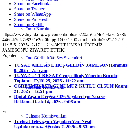
Share on Facebook
Share on Twitter
Share on WhatsApp
Share on Pinterest
Share on Reddit
Onur Kurulu
https://www.tuyad.org/wp-content/uploads/2025/12/4c4b3a7e-578b-
446c-b7cf-7e8221e2cd0b.jpg
1600
1200
admin
admin
2025-12-17
11:15:51
2025-12-17 11:21:43
KURUMSAL ÜYEMİZ
JAMESON'U ZİYARET ETTİK!
Popüler
Oto Görüntü Ve Ses Sistemleri
TUYAD AİLESİNE HOŞ GELDİN JAMESON!
Temmuz
9, 2025 - 7:55 am
TUYAD – TÜRKSAT Genişletilmiş Yönetim Kurulu
Toplantı...
Eylül 25, 2025 - 11:22 am
ÖĞRETMENLER GÜNÜMÜZ KUTLU OLSUN!
Kasım
Kadınlar Komisyonu
21, 2025 - 12:51 pm
Dijital Yaşam Dergisi 2026 Sayıları İçin Yazı ve
Reklam...
Ocak 14, 2026 - 9:06 am
Yeni
Çalışma Komisyonları
Türksat Televizyon Yayınları Yeni Nesil
Uydularımıza...
Ağustos 7, 2026 - 9:53 am