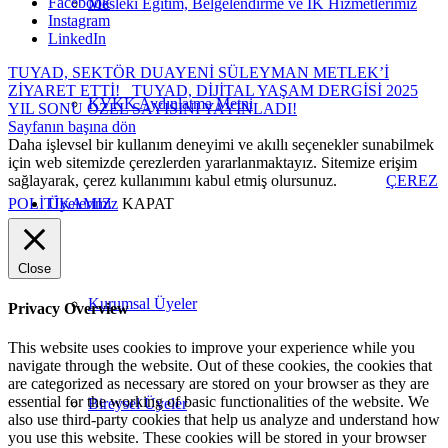
Facebook
Mesleki Eğitim, Belgelendirme ve İK Hizmetlerimiz
Instagram
LinkedIn
TUYAD, SEKTÖR DUAYENİ SÜLEYMAN METLEK’İ
ZİYARET ETTİ!
TUYAD, DİJİTAL YAŞAM DERGİSİ 2025
KVKK Aydınlatma Metni
YIL SONU ÖZEL SAYISINI YAYINLADI!
Sayfanın başına dön
Daha işlevsel bir kullanım deneyimi ve akıllı seçenekler sunabilmek
için web sitemizde çerezlerden yararlanmaktayız. Sitemize erişim
sağlayarak, çerez kullanımını kabul etmiş olursunuz.
ÇEREZ
POLİTİKAMIZ
KAPAT
Üyelerimiz
Close
Kurumsal Üyeler
Privacy Overview
This website uses cookies to improve your experience while you
navigate through the website. Out of these cookies, the cookies that
are categorized as necessary are stored on your browser as they are
essential for the working of basic functionalities of the website. We
Bireysel Üyeler
also use third-party cookies that help us analyze and understand how
you use this website. These cookies will be stored in your browser