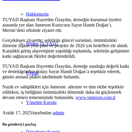
Hakkımızda
TUYAD Başkanı Hayrettin Özaydın, derneğin kurumsal üyeleri
arasında yer alan Jameson Kurucusu Sayın Hamit Doğan’ı,
Mersin’deki ofisinde ziyaret etti.
Gerçekleşen ziyarette; sektörün güncel sorunları, önümüzdeki
Neden TUYAD?
döneme ilişkin yeni plan ve projeler ile 2026 yılı hedefleri ele alındı.
Karşılıklı görüş alışverişinin yapıldığı toplantıda, sektörün gelişimine
katkı sağlayacak fikirler değerlendirildi.
TUYAD Başkanı Hayrettin Özaydın, derneğe sunduğu değerli katkı
ve desteklerinden dolayı Sayın Hamit Doğan’a teşekkür ederek,
Üyelik
günün anısına plaket takdiminde bulundu.
Nazik ev sahiplikleri için Jameson ailesine ve tüm ekibe teşekkür
edilirken, iş birliğinin önümüzdeki dönemde daha da güçlenerek
devam etmesi temennisinde bulunuldu.
www.jameson.com.tr
Yönetim Kurulu
Aralık 17, 2025
/
tarafından
admin
Bu gönderiyi paylaş
Denetleme Kurulu