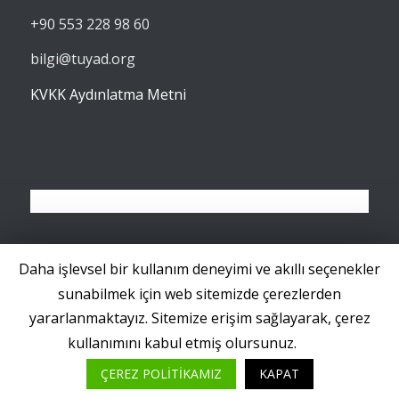
+90 553 228 98 60
bilgi@tuyad.org
KVKK Aydınlatma Metni
Takip et
Abone Ol
Daha işlevsel bir kullanım deneyimi ve akıllı seçenekler
Twitter'da
RSS Beslemesine
sunabilmek için web sitemizde çerezlerden
yararlanmaktayız. Sitemize erişim sağlayarak, çerez
kullanımını kabul etmiş olursunuz.
ÇEREZ POLİTİKAMIZ
KAPAT
Tüm hakları saklıdır. - TUYAD / 2018