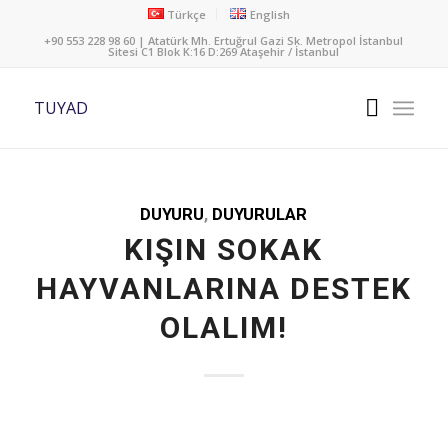
Türkçe
English
+90 553 228 98 60 | Atatürk Mh. Ertuğrul Gazi Sk. Metropol İstanbul
Sitesi C1 Blok K:16 D:269 Ataşehir / İstanbul
TUYAD
DUYURU
,
DUYURULAR
KIŞIN SOKAK
HAYVANLARINA DESTEK
OLALIM!