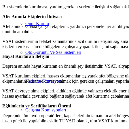
Bu sistemlerin kurulması, yardım gereken yerlerde iletişimi sağlamak iç
Afet Anında Ekiplerin İhtiyacı
Onur Kurulu
Afet anında sahada çalışan ekiplerin, yardımcı personele her an ihtiy
unutulmamalıdır.
VSAT sistemlerinin felaket zamanlarında acil durum iletişimi sağlama
kişilerin en kısa sürede bölgelerde çalışma yaparak iletişimi sağlaması
Oto Görüntü Ve Ses Sistemleri
Hayat Kurtaran İletişim
Deprem anında hayat kurtaran en önemli şey iletişimdir. VSAT, altyapı
VSAT kurulum ekipleri, hassas ekipmanlar taşıyarak afet bölgesine ulaş
ekipmanlarını kurar ve devreye almak için gereken çalışmaları yaparla
Kadınlar Komisyonu
VSAT devreye alma ekipleri, aldıkları eğitimle yalnızca elektrik enerjis
hassas ayarlarla çevrimiçi bağlantı sağlayarak afet kurtarma çabaların
Eğitimlerin ve Sertifikaların Önemi
Çalışma Komisyonları
Depremde tüm uydu operatörleri, kapasitelerinin tamamını afet bölgesi
insan gücü ile yapılabilmesidir. TUYAD olarak, tüm VSAT kurulumcular