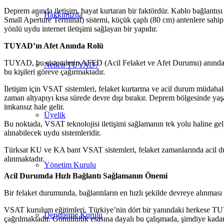
Deprem anında iletişim, hayat kurtaran bir faktördür. Kablo bağlantıs
Hakkımızda
Small Aperture Terminal) sistemi, küçük çaplı (80 cm) antenlere sahip 
yönlü uydu internet iletişimi sağlayan bir yapıdır.
TUYAD’ın Afet Anında Rolü
TUYAD, bu sistemlerin AFED (Acil Felaket ve Afet Durumu) anında kur
Neden TUYAD?
bu kişileri göreve çağırmaktadır.
İletişim için VSAT sistemleri, felaket kurtarma ve acil durum müdah
zaman altyapıyı kısa sürede devre dışı bırakır. Deprem bölgesinde yaşa
imkansız hale gelir.
Üyelik
Bu noktada, VSAT teknolojisi iletişimi sağlamanın tek yolu haline g
alınabilecek uydu sistemleridir.
Türksat KU ve KA bant VSAT sistemleri, felaket zamanlarında acil duru
alınmaktadır.
Yönetim Kurulu
Acil Durumda Hızlı Bağlantı Sağlamanın Önemi
Bir felaket durumunda, bağlantıların en hızlı şekilde devreye alınması
VSAT kurulum eğitimleri, Türkiye’nin dört bir yanındaki herkese TUY
Denetleme Kurulu
çağrılmaktadır. Gönüllülük esasına dayalı bu çalışmada, şimdiye kadar