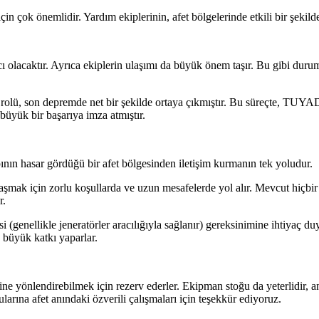
in çok önemlidir. Yardım ekiplerinin, afet bölgelerinde etkili bir şekild
acı olacaktır. Ayrıca ekiplerin ulaşımı da büyük önem taşır. Bu gibi dur
 rolü, son depremde net bir şekilde ortaya çıkmıştır. Bu süreçte, TUYA
 büyük bir başarıya imza atmıştır.
nın hasar gördüğü bir afet bölgesinden iletişim kurmanın tek yoludur.
mak için zorlu koşullarda ve uzun mesafelerde yol alır. Mevcut hiçbir il
r.
i (genellikle jeneratörler aracılığıyla sağlanır) gereksinimine ihtiyaç d
a büyük katkı yaparlar.
ne yönlendirebilmek için rezerv ederler. Ekipman stoğu da yeterlidir, an
ına afet anındaki özverili çalışmaları için teşekkür ediyoruz.