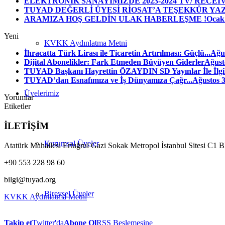
ELEKTRONİK SANAYİMİZDE 2023-2024 TV/ RECEIV
TUYAD DEĞERLİ ÜYESİ RİOSAT’A TEŞEKKÜR YAZIS
ARAMIZA HOŞ GELDİN ULAK HABERLEŞME !
Ocak 
Yeni
KVKK Aydınlatma Metni
İhracatta Türk Lirası ile Ticaretin Artırılması: Güçlü...
Ağus
Dijital Abonelikler: Fark Etmeden Büyüyen Giderler
Ağust
TUYAD Başkanı Hayrettin ÖZAYDIN SD Yayınlar İle İlgili
TUYAD’dan Esnafımıza ve İş Dünyamıza Çağr...
Ağustos 3
Üyelerimiz
Yorumlar
Etiketler
İLETİŞİM
Kurumsal Üyeler
Atatürk Mahallesi Ertuğrul Gazi Sokak Metropol İstanbul Sitesi C1 
+90 553 228 98 60
bilgi@tuyad.org
Bireysel Üyeler
KVKK Aydınlatma Metni
Takip et
Twitter'da
Abone Ol
RSS Beslemesine