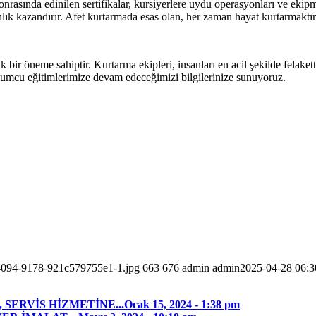
asında edinilen sertifikalar, kursiyerlere uydu operasyonları ve ekipma
ık kazandırır. Afet kurtarmada esas olan, her zaman hayat kurtarmaktır
k bir öneme sahiptir. Kurtarma ekipleri, insanları en acil şekilde fela
ulumcu eğitimlerimize devam edeceğimizi bilgilerinize sunuyoruz.
-4094-9178-921c579755e1-1.jpg
663
676
admin
admin
2025-04-28 06:3
SERVİS HİZMETİNE...
Ocak 15, 2024 - 1:38 pm