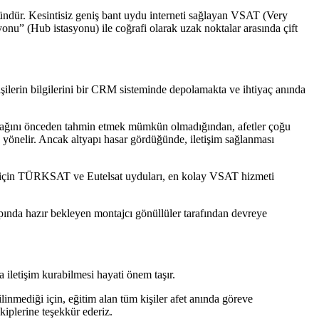
kündür. Kesintisiz geniş bant uydu interneti sağlayan VSAT (Very
onu” (Hub istasyonu) ile coğrafi olarak uzak noktalar arasında çift
lerin bilgilerini bir CRM sisteminde depolamakta ve ihtiyaç anında
lacağını önceden tahmin etmek mümkün olmadığından, afetler çoğu
a yönelir. Ancak altyapı hasar gördüğünde, iletişim sağlanması
ye için TÜRKSAT ve Eutelsat uyduları, en kolay VSAT hizmeti
apında hazır bekleyen montajcı gönüllüler tarafından devreye
 iletişim kurabilmesi hayati önem taşır.
mediği için, eğitim alan tüm kişiler afet anında göreve
kiplerine teşekkür ederiz.