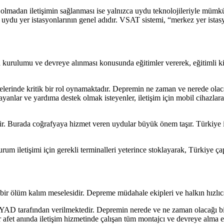
ı olmadan iletişimin sağlanması ise yalnızca uydu teknolojileriyle müm
uydu yer istasyonlarının genel adıdır. VSAT sistemi, “merkez yer istasy
ulumu ve devreye alınması konusunda eğitimler vererek, eğitimli kişi
alelerinde kritik bir rol oynamaktadır. Depremin ne zaman ve nerede o
yanlar ve yardıma destek olmak isteyenler, iletişim için mobil cihazlar
elir. Burada coğrafyaya hizmet veren uydular büyük önem taşır. Türki
m iletişimi için gerekli terminalleri yeterince stoklayarak, Türkiye ç
 bir ölüm kalım meselesidir. Depreme müdahale ekipleri ve halkın hızlıca
AD tarafından verilmektedir. Depremin nerede ve ne zaman olacağı bilin
 afet anında iletişim hizmetinde çalışan tüm montajcı ve devreye alma e