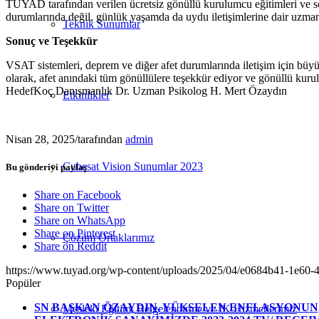
TUYAD tarafından verilen ücretsiz gönüllü kurulumcu eğitimleri ve sonr
durumlarında değil, günlük yaşamda da uydu iletişimlerine dair uzmanl
Teknik Sunumlar
Sonuç ve Teşekkür
VSAT sistemleri, deprem ve diğer afet durumlarında iletişim için büyü
olarak, afet anındaki tüm gönüllülere teşekkür ediyor ve gönüllü kur
HedefKoç Danışmanlık Dr. Uzman Psikolog H. Mert Özaydın
Etkinlikler
Nisan 28, 2025
/
tarafından
admin
Cubesat Vision Sunumlar 2023
Bu gönderiyi paylaş
Share on Facebook
Share on Twitter
Share on WhatsApp
Share on Pinterest
Çözüm Ortaklarımız
Share on Reddit
https://www.tuyad.org/wp-content/uploads/2025/04/e0684b41-1e60
Popüler
SN BAŞKAN ÖZAYDIN, YÜKSELEN ENFLASYONUN, 
Mesleki Eğitim, Belgelendirme ve İK Hizmetlerimiz