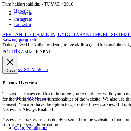
Tüm hakları saklıdır. - TUYAD / 2018
Haberler
Facebook
Instagram
LinkedIn
AFET ANI İLETİŞİM İÇİN, UYDU TABANLI MOBİL SİSTEML
Sayfanın başına dön
Duyurular
Daha işlevsel bir kullanım deneyimi ve akıllı seçenekler sunabilmek i
POLİTİKAMIZ
KAPAT
TKGS’li Markalar
Close
Privacy Overview
This website uses cookies to improve your experience while you naviga
FULL TV Yayıncıları
for the working of basic functionalities of the website. We also use t
consent. You also have the option to opt-out of these cookies. But op
Necessary
Always Enabled
Necessary cookies are absolutely essential for the website to function 
store any personal information.
Çevre Politikamız