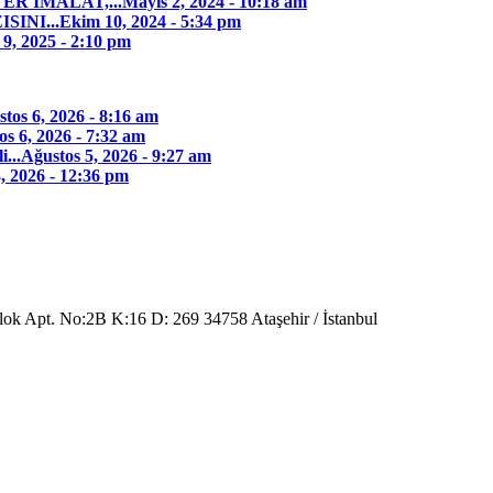
ER İMALAT,...
Mayıs 2, 2024 - 10:18 am
INI...
Ekim 10, 2024 - 5:34 pm
9, 2025 - 2:10 pm
tos 6, 2026 - 8:16 am
os 6, 2026 - 7:32 am
...
Ağustos 5, 2026 - 9:27 am
, 2026 - 12:36 pm
Blok Apt. No:2B K:16 D: 269 34758 Ataşehir / İstanbul