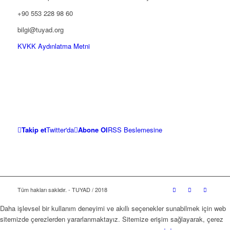
+90 553 228 98 60
bilgi@tuyad.org
KVKK Aydınlatma Metni
Takip et
Twitter'da
Abone Ol
RSS Beslemesine
Tüm hakları saklıdır. - TUYAD / 2018
Daha işlevsel bir kullanım deneyimi ve akıllı seçenekler sunabilmek için web
sitemizde çerezlerden yararlanmaktayız. Sitemize erişim sağlayarak, çerez