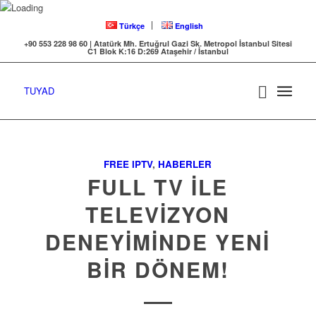
Türkçe
English
+90 553 228 98 60 | Atatürk Mh. Ertuğrul Gazi Sk. Metropol İstanbul Sitesi
C1 Blok K:16 D:269 Ataşehir / İstanbul
TUYAD
FREE IPTV
,
HABERLER
FULL TV ILE
TELEVIZYON
DENEYIMINDE YENI
BIR DÖNEM!