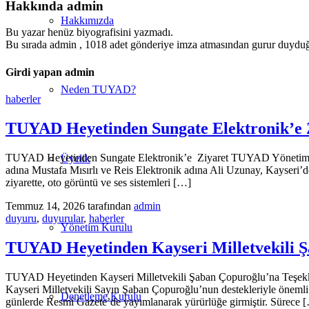
Hakkında
admin
Hakkımızda
Bu yazar henüz biyografisini yazmadı.
Bu sırada
admin
, 1018 adet gönderiye imza atmasından gurur duyduğ
Girdi yapan admin
Neden TUYAD?
haberler
TUYAD Heyetinden Sungate Elektronik’e 
TUYAD Heyetinden Sungate Elektronik’e Ziyaret TUYAD Yönetim Kur
Üyelik
adına Mustafa Mısırlı ve Reis Elektronik adına Ali Uzunay, Kayseri’d
ziyarette, oto görüntü ve ses sistemleri […]
Temmuz 14, 2026
tarafından
admin
duyuru
,
duyurular
,
haberler
Yönetim Kurulu
TUYAD Heyetinden Kayseri Milletvekili Ş
TUYAD Heyetinden Kayseri Milletvekili Şaban Çopuroğlu’na Teşekkür 
Kayseri Milletvekili Sayın Şaban Çopuroğlu’nun destekleriyle önemli b
Denetleme Kurulu
günlerde Resmî Gazete’de yayımlanarak yürürlüğe girmiştir. Sürece 