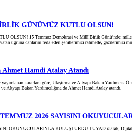
BİRLİK GÜNÜMÜZ KUTLU OLSUN!
5 Temmuz Demokrasi ve Millî Birlik Günü’nde; milletimizin bi
vatan uğruna canlarını feda eden şehitlerimizi rahmetle, gazilerimizi mi
na Ahmet Hamdi Atalay Atandı
yımlanan kararlara göre, Ulaştırma ve Altyapı Bakan Yardımcısı Ömer 
a ve Altyapı Bakan Yardımcılığına da Ahmet Hamdi Atalay atandı.
N TEMMUZ 2026 SAYISINI OKUYUCUL
KUYUCULARIYLA BULUŞTURDU TUYAD olarak, Dijital Yaşam Der