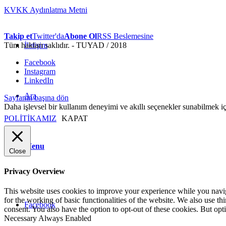
KVKK Aydınlatma Metni
Takip et
Twitter'da
Abone Ol
RSS Beslemesine
Tüm hakları saklıdır. - TUYAD / 2018
İletişim
Facebook
Instagram
LinkedIn
Ara
Sayfanın başına dön
Daha işlevsel bir kullanım deneyimi ve akıllı seçenekler sunabilmek i
POLİTİKAMIZ
KAPAT
Menu
Close
Privacy Overview
This website uses cookies to improve your experience while you naviga
for the working of basic functionalities of the website. We also use t
Facebook
consent. You also have the option to opt-out of these cookies. But op
Necessary
Always Enabled