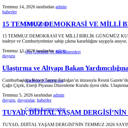
Temmuz 14, 2026
tarafından
admin
haberler
15 TEMMUZ DEMOKRASİ VE MİLLİ 
Onur Kurulu
15 TEMMUZ DEMOKRASİ VE MİLLİ BİRLİK GÜNÜMÜZ KUTLU OLSUN! 1
iradeye ve Cumhuriyetimize sahip çıkma kararlılığını saygıyla anıyor, 
Temmuz 13, 2026
tarafından
admin
Oto Görüntü Ve Ses Sistemleri
duyuru
Ulaştırma ve Altyapı Bakan Yardımcılığı
Cumhurbaşkanı Recep Tayyip Erdoğan’ın imzasıyla Resmi Gazete’de ya
Kadınlar Komisyonu
Çağrı Çiçek, Enerji Piyasası Düzenleme Kurulu üyesi oldu. Ulaştırm
Temmuz 5, 2026
tarafından
admin
duyuru
,
duyurular
,
haberler
Çalışma Komisyonları
TUYAD, DİJİTAL YAŞAM DERGİSİ’Nİ
TUYAD, DİJİTAL YAŞAM DERGİSİ’NİN TEMMUZ 2026 SAYISINI O