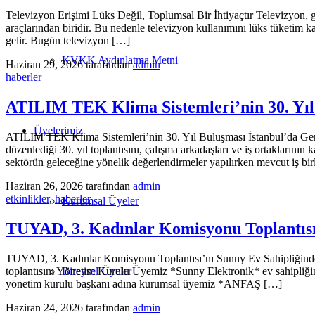
Televizyon Erişimi Lüks Değil, Toplumsal Bir İhtiyaçtır Televizyon, gü
araçlarından biridir. Bu nedenle televizyon kullanımını lüks tüketim 
gelir. Bugün televizyon […]
KVKK Aydınlatma Metni
Haziran 29, 2026
tarafından
admin
haberler
ATILIM TEK Klima Sistemleri’nin 30. Yıl 
Üyelerimiz
ATILIM TEK Klima Sistemleri’nin 30. Yıl Buluşması İstanbul’da Gerç
düzenlediği 30. yıl toplantısını, çalışma arkadaşları ve iş ortaklarının
sektörün geleceğine yönelik değerlendirmeler yapılırken mevcut iş birli
Haziran 26, 2026
tarafından
admin
etkinlikler
,
haberler
Kurumsal Üyeler
TUYAD, 3. Kadınlar Komisyonu Toplantısı’
TUYAD, 3. Kadınlar Komisyonu Toplantısı’nı Sunny Ev Sahipliğinde 
Bireysel Üyeler
toplantısını Yönetim Kurulu Üyemiz *Sunny Elektronik* ev sahipliğinde
yönetim kurulu başkanı adına kurumsal üyemiz *ANFAŞ […]
Haziran 24, 2026
tarafından
admin