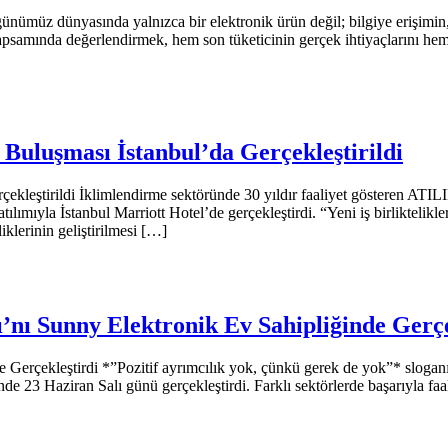
nümüz dünyasında yalnızca bir elektronik ürün değil; bilgiye erişimin, 
kapsamında değerlendirmek, hem son tüketicinin gerçek ihtiyaçlarını hem 
Buluşması İstanbul’da Gerçekleştirildi
ekleştirildi İklimlendirme sektöründe 30 yıldır faaliyet gösteren ATI
 katılımıyla İstanbul Marriott Hotel’de gerçekleştirdi. “Yeni iş birlikteli
klerinin geliştirilmesi […]
nı Sunny Elektronik Ev Sahipliğinde Gerçe
Gerçekleştirdi *”Pozitif ayrımcılık yok, çünkü gerek de yok”* slog
 23 Haziran Salı günü gerçekleştirdi. Farklı sektörlerde başarıyla faa