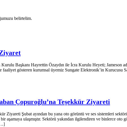
umuzu belirtelim.
Ziyaret
ulu Başkanı Hayrettin Özaydın ile İcra Kurulu Heyeti; Jameson ad
e faaliyet gösteren kurumsal üyemiz Sungate Elektronik’in Kurucusu Sayı
aban Çopuroğlu’na Teşekkür Ziyareti
Ziyareti Şubat ayından bu yana oto görüntü ve ses sistemleri sektörü
ir aşamaya ulaşmıştır. Sektörü yakından ilgilendiren ve binlerce oto gö
[…]