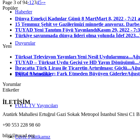
Page 3 of 94
‹
1
2
3
4
5
›
»
Popüler
Haberler
Dünya Emekçi Kadınlar Günü 8 Mart
Mart 8, 2022 - 7:21 
15 Temmuz Şehit ve Gazilerimizi minnetle anıyoruz. Darbe.
TUYAD Yeni Tanıtım Föyü Yayınlandı
Kasım 29, 2022 - 7:
Türkiye savunmada dünya lideri olma yolunda İdef 2023...
Duyurular
Yeni
Türksat Televizyon Yayınları Yeni Nesil Uydularımıza...
Ağu
TUYAD – Türksat Uydu Geçişi ve HD Yayın Dönüşümü...
İhracatta Türk Lirası ile Ticaretin Artırılması: Güçlü...
Ağus
Dijital Abonelikler: Fark Etmeden Büyüyen Giderler
Ağust
TKGS’li Markalar
Yorumlar
Etiketler
İLETİŞİM
FULL TV Yayıncıları
Atatürk Mahallesi Ertuğrul Gazi Sokak Metropol İstanbul Sitesi C1 
+90 553 228 98 60
bilgi@tuyad.org
Çevre Politikamız