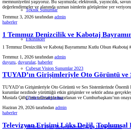
memnuniyetini yaşıyoruz. Bu sayımızda; elektronik, yayıncılık, savunm
değerlendirmeler ve alanında uzman isimlerin görüşlerine yer veriyoru
Teknik Sunumlar
Temmuz 3, 2026
tarafından
admin
haberler
1 Temmuz Denizcilik ve Kabotaj Bayramı
Etkinlikler
1 Temmuz Denizcilik ve Kabotaj Bayramımız Kutlu Olsun #kabotaj #
Temmuz 1, 2026
tarafından
admin
duyuru
,
duyurular
,
haberler
Cubesat Vision Sunumlar 2023
TUYAD’ın Girişimleriyle Oto Görüntü ve 
TUYAD’ın Girişimleriyle Oto Görüntü ve Ses Sistemlerinde Önemli D
kurumlar nezdinde yürüttüğü etkin girişimler ve sektör adına gerç
Mustafa Çiftçi’nin talimatıyla hazırlanan ve Cumhurbaşkanı’nın onay
Çözüm Ortaklarımız
Haziran 29, 2026
tarafından
admin
haberler
Televizyon Erişimi Lüks Değil, Toplumsal B
Mesleki Eğitim, Belgelendirme ve İK Hizmetlerimiz