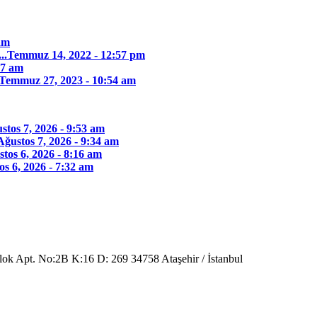
am
..
Temmuz 14, 2022 - 12:57 pm
37 am
Temmuz 27, 2023 - 10:54 am
stos 7, 2026 - 9:53 am
Ağustos 7, 2026 - 9:34 am
tos 6, 2026 - 8:16 am
os 6, 2026 - 7:32 am
Blok Apt. No:2B K:16 D: 269 34758 Ataşehir / İstanbul